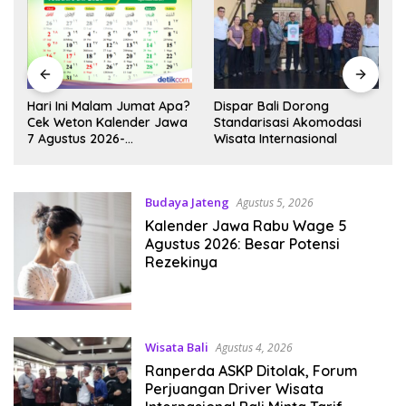
?
Dispar Bali Dorong
Lagu Hari Merdeka, Ini
a
Standarisasi Akomodasi
Sejarah dan Sosok Husein
Wisata Internasional
Mutahar
Budaya Jateng
Agustus 5, 2026
Kalender Jawa Rabu Wage 5
Agustus 2026: Besar Potensi
Rezekinya
Wisata Bali
Agustus 4, 2026
Ranperda ASKP Ditolak, Forum
Perjuangan Driver Wisata