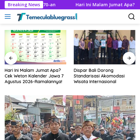
Langsung
eni Era 70-an
Breaking News
Hari Ini Malam Jumat Apa? Cek Weton K
ke
konten
Dispar Bali Dorong
Lagu Hari Merdeka, Ini
Standarisasi Akomodasi
Sejarah dan Sosok Husein
Wisata Internasional
Mutahar