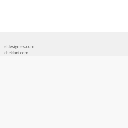
bandar besar starlight princess1000 bagi bonus
eldesigners.com
cheklani.com
totodal.com
apkcrave.com
bestcarinsurancewsa.com
complidia.com
eveningupdates.com
mcochacks.com
mostcreativeresumes.com
oxcarttavern.com
riceandshinebrunch.com
shoesknowledge.com
aktualinformasi.id