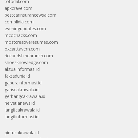
totodal.com
apkcrave.com
bestcarinsurancewsa.com
complidia.com
eveningupdates.com
mcochacks.com
mostcreativeresumes.com
oxcarttavern.com
riceandshinebrunch.com
shoesknowledge.com
aktualinformasi.id
faktadunia.id
gapurainformasi.id
gariscakrawala.id
gerbangcakrawala.id
helvetianews.id
langitcakrawala.id
langitinformasi.id
pintucakrawala.id