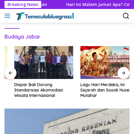
Langsung
 Era 70-an
Breaking News
Hari Ini Malam Jumat Apa? Cek Weton Kale
ke
konten
Budaya Jabar
Dispar Bali Dorong
Lagu Hari Merdeka, Ini
Standarisasi Akomodasi
Sejarah dan Sosok Husein
Wisata Internasional
Mutahar