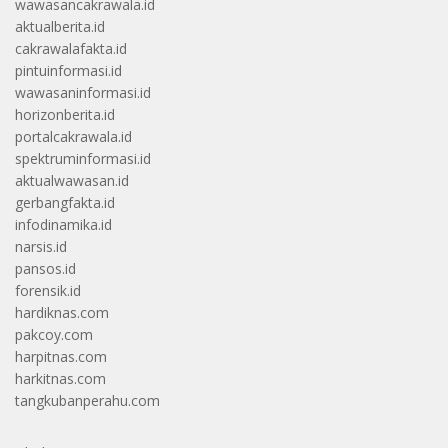
wawasancakrawala.id
aktualberita.id
cakrawalafakta.id
pintuinformasi.id
wawasaninformasi.id
horizonberita.id
portalcakrawala.id
spektruminformasi.id
aktualwawasan.id
gerbangfakta.id
infodinamika.id
narsis.id
pansos.id
forensik.id
hardiknas.com
pakcoy.com
harpitnas.com
harkitnas.com
tangkubanperahu.com