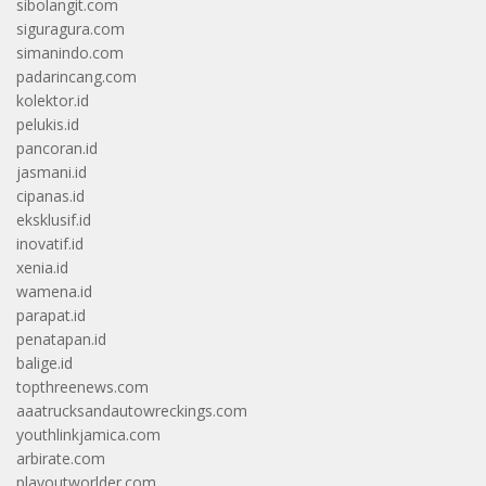
sibolangit.com
siguragura.com
simanindo.com
padarincang.com
kolektor.id
pelukis.id
pancoran.id
jasmani.id
cipanas.id
eksklusif.id
inovatif.id
xenia.id
wamena.id
parapat.id
penatapan.id
balige.id
topthreenews.com
aaatrucksandautowreckings.com
youthlinkjamica.com
arbirate.com
playoutworlder.com