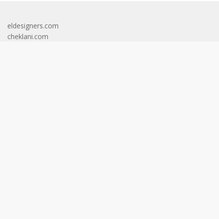
eldesigners.com
cheklani.com
totodal.com
apkcrave.com
bestcarinsurancewsa.com
complidia.com
eveningupdates.com
mcochacks.com
mostcreativeresumes.com
oxcarttavern.com
riceandshinebrunch.com
shoesknowledge.com
aktualinformasi.id
faktadunia.id
gapurainformasi.id
gariscakrawala.id
gerbangcakrawala.id
helvetianews.id