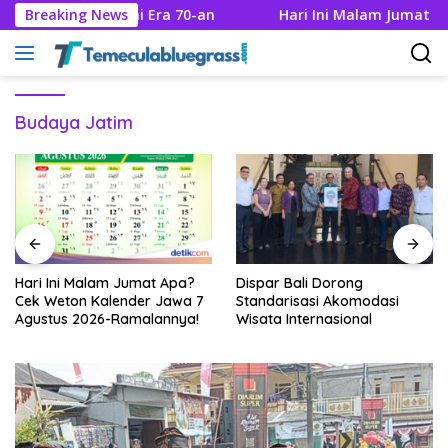
Langsung
 Karya Seni Era 70-an
Breaking News
Hari Ini Malam Jumat Apa? Cek
ke
konten
Budaya Jatim
 Ini Malam Jumat Apa?
Dispar Bali Dorong
Lagu 
Weton Kalender Jawa 7
Standarisasi Akomodasi
Sejar
tus 2026-Ramalannya!
Wisata Internasional
Muta