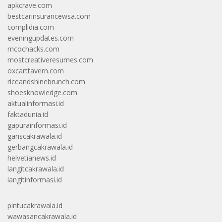
apkcrave.com
bestcarinsurancewsa.com
complidia.com
eveningupdates.com
mcochacks.com
mostcreativeresumes.com
oxcarttavern.com
riceandshinebrunch.com
shoesknowledge.com
aktualinformasi.id
faktadunia.id
gapurainformasi.id
gariscakrawala.id
gerbangcakrawala.id
helvetianews.id
langitcakrawala.id
langitinformasi.id
pintucakrawala.id
wawasancakrawala.id