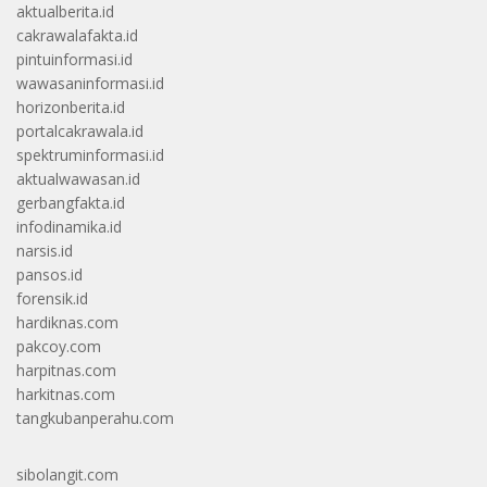
aktualberita.id
cakrawalafakta.id
pintuinformasi.id
wawasaninformasi.id
horizonberita.id
portalcakrawala.id
spektruminformasi.id
aktualwawasan.id
gerbangfakta.id
infodinamika.id
narsis.id
pansos.id
forensik.id
hardiknas.com
pakcoy.com
harpitnas.com
harkitnas.com
tangkubanperahu.com
sibolangit.com