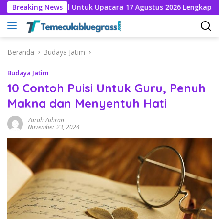
Langsung
ional Untuk Upacara 17 Agustus 2026 Lengkap Nama Penciptan
Breaking News
ke
konten
Beranda
Budaya Jatim
Budaya Jatim
10 Contoh Puisi Untuk Guru, Penuh
Makna dan Menyentuh Hati
Zarah Zuhran
November 23, 2024