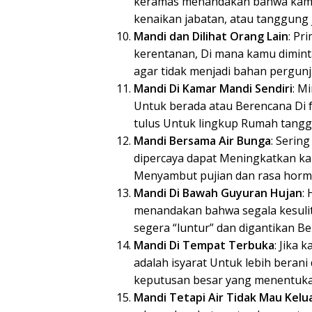
keramas menandakan bahwa kamu
kenaikan jabatan, atau tanggung
Mandi dan Dilihat Orang Lain
: Pr
kerentanan, Di mana kamu diminta
agar tidak menjadi bahan pergunj
Mandi Di Kamar Mandi Sendiri
: M
Untuk berada atau Berencana Di 
tulus Untuk lingkup Rumah tangg
Mandi Bersama Air Bunga
: Serin
dipercaya dapat Meningkatkan ka
Menyambut pujian dan rasa horma
Mandi Di Bawah Guyuran Hujan
:
menandakan bahwa segala kesuli
segera “luntur” dan digantikan 
Mandi Di Tempat Terbuka
: Jika 
adalah isyarat Untuk lebih bera
keputusan besar yang menentuka
Mandi Tetapi Air Tidak Mau Kelu