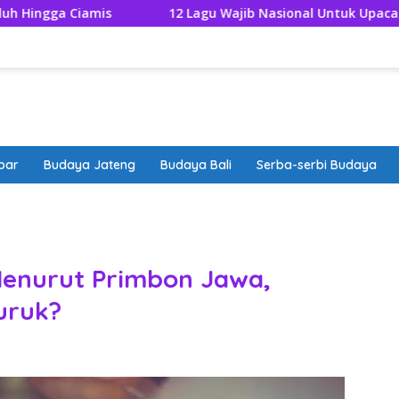
s
12 Lagu Wajib Nasional Untuk Upacara 17 Agustus 2
bar
Budaya Jateng
Budaya Bali
Serba-serbi Budaya
band
Menurut Primbon Jawa,
uruk?