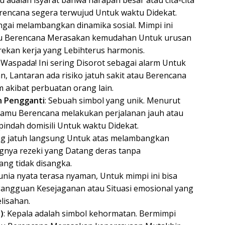
erencana segera terwujud Untuk waktu Didekat.
ungai melambangkan dinamika sosial. Mimpi ini
u Berencana Merasakan kemudahan Untuk urusan
kan kerja yang Lebihterus harmonis.
: Waspada! Ini sering Disorot sebagai alarm Untuk
 Lantaran ada risiko jatuh sakit atau Berencana
akibat perbuatan orang lain.
n Pengganti
: Sebuah simbol yang unik. Menurut
a kamu Berencana melakukan perjalanan jauh atau
pindah domisili Untuk waktu Didekat.
ang jatuh langsung Untuk atas melambangkan
gnya rezeki yang Datang deras tanpa
ng tidak disangka.
unia nyata terasa nyaman, Untuk mimpi ini bisa
 gangguan Kesejaganan atau Situasi emosional yang
lisahan.
)
: Kepala adalah simbol kehormatan. Bermimpi