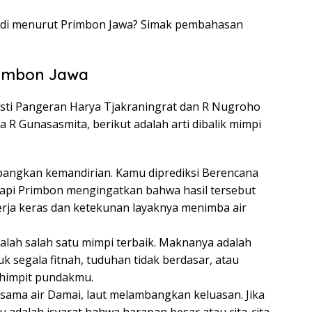
andi menurut Primbon Jawa? Simak pembahasan
rimbon Jawa
sti Pangeran Harya Tjakraningrat dan R Nugroho
a R Gunasasmita, berikut adalah arti dibalik mimpi
mbangkan kemandirian. Kamu diprediksi Berencana
tapi Primbon mengingatkan bahwa hasil tersebut
rja keras dan ketekunan layaknya menimba air
adalah salah satu mimpi terbaik. Maknanya adalah
uk segala fitnah, tuduhan tidak berdasar, atau
ghimpit pundakmu.
rsama air Damai, laut melambangkan keluasan. Jika
tu adalah isyarat bahwa harapan besar atau cita-cita