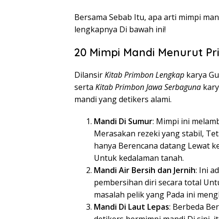
Bersama Sebab Itu, apa arti mimpi m
lengkapnya Di bawah ini!
20 Mimpi Mandi Menurut P
Dilansir
Kitab Primbon Lengkap
karya Gu
serta
Kitab Primbon Jawa Serbaguna
kary
mandi yang detikers alami.
Mandi Di Sumur
: Mimpi ini mela
Merasakan rezeki yang stabil, Te
hanya Berencana datang Lewat ke
Untuk kedalaman tanah.
Mandi Air Bersih dan Jernih
: Ini 
pembersihan diri secara total Unt
masalah pelik yang Pada ini men
Mandi Di Laut Lepas
: Berbeda Be
detikers bermimpi mandi Di sini, i