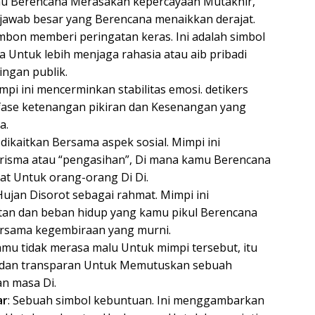
 Berencana Merasakan kepercayaan Mutakhir,
 jawab besar yang Berencana menaikkan derajat.
imbon memberi peringatan keras. Ini adalah simbol
 Untuk lebih menjaga rahasia atau aib pribadi
ingan publik.
impi ini mencerminkan stabilitas emosi. detikers
fase ketenangan pikiran dan Kesenangan yang
a.
g dikaitkan Bersama aspek sosial. Mimpi ini
risma atau “pengasihan”, Di mana kamu Berencana
t Untuk orang-orang Di Di.
 Hujan Disorot sebagai rahmat. Mimpi ini
tan dan beban hidup yang kamu pikul Berencana
Bersama kegembiraan yang murni.
kamu tidak merasa malu Untuk mimpi tersebut, itu
ni dan transparan Untuk Memutuskan sebuah
n masa Di.
ar
: Sebuah simbol kebuntuan. Ini menggambarkan