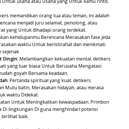
 Untuk usaha atau Usaha yang Untuk kamu rintis
tikers memandikan orang tua atau teman, ini adalah
rencana menjadi juru selamat, penolong, atau
at yang Untuk dihadapi orang terdekat.
akan kehidupanmu Berencana Merasakan fase jeda
rasakan waktu Untuk beristirahat dan menikmati
 sejenak.
t Dingin
: Melambangkan kekuatan mental. detikers
ti yang luar biasa Untuk Berusaha Mengatasi
k mudah goyah Bersama keadaan.
adah
: Pertanda spiritual yang kuat. detikers
n Mutu batin, Merasakan hidayah, atau merasa
uk waktu Didekat.
ngatan Untuk Meningkatkan kewaspadaan. Primbon
 Di lingkungan Di guna menghindari potensi
erlihat baik.