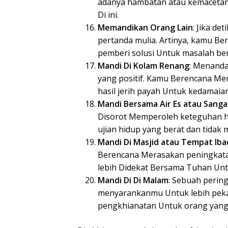
adanya hambatan atau kemacetan
Di ini.
Memandikan Orang Lain
: Jika de
pertanda mulia. Artinya, kamu Be
pemberi solusi Untuk masalah ber
Mandi Di Kolam Renang
: Menand
yang positif. Kamu Berencana Me
hasil jerih payah Untuk kedamaian
Mandi Bersama Air Es atau Sanga
Disorot Memperoleh keteguhan ha
ujian hidup yang berat dan tida
Mandi Di Masjid atau Tempat Ib
Berencana Merasakan peningkata
lebih Didekat Bersama Tuhan Unt
Mandi Di Di Malam
: Sebuah peri
menyarankanmu Untuk lebih peka
pengkhianatan Untuk orang yang t