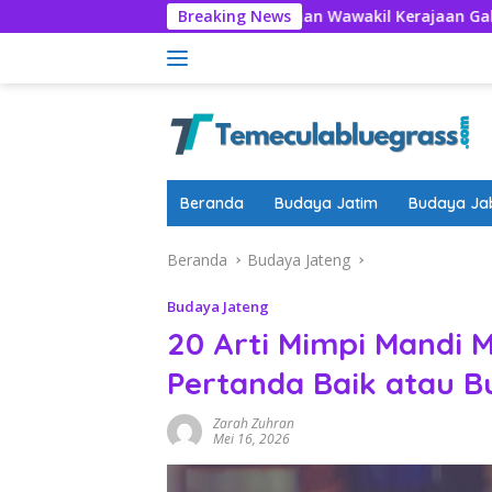
Langsung
ihat Prosesi Pangistrenan Wawakil Kerajaan Galuh Hingga Ciami
Breaking News
ke
konten
Beranda
Budaya Jatim
Budaya Ja
Beranda
Budaya Jateng
Budaya Jateng
20 Arti Mimpi Mandi 
Pertanda Baik atau B
Zarah Zuhran
Mei 16, 2026