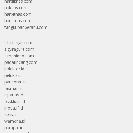
hardiknas.com
pakcoy.com
harpitnas.com
harkitnas.com
tangkubanperahu.com
sibolangit.com
siguragura.com
simanindo.com
padarincang.com
kolektor.id
pelukis.id
pancoran.id
jasmani.id
cipanas.id
eksklusif.id
inovatif.id
xenia.id
wamena.id
parapat.id