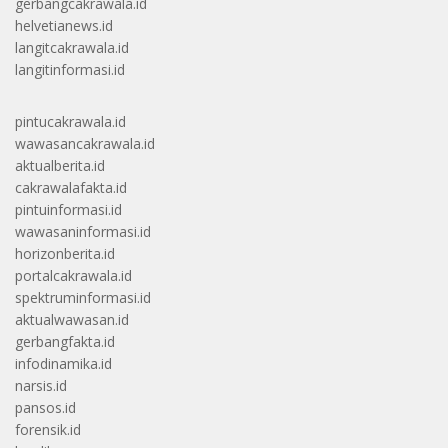
gerbangcakrawala.id
helvetianews.id
langitcakrawala.id
langitinformasi.id
pintucakrawala.id
wawasancakrawala.id
aktualberita.id
cakrawalafakta.id
pintuinformasi.id
wawasaninformasi.id
horizonberita.id
portalcakrawala.id
spektruminformasi.id
aktualwawasan.id
gerbangfakta.id
infodinamika.id
narsis.id
pansos.id
forensik.id