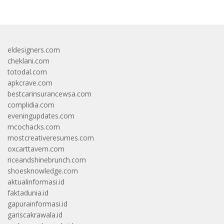
eldesigners.com
cheklani.com
totodal.com
apkcrave.com
bestcarinsurancewsa.com
complidia.com
eveningupdates.com
mcochacks.com
mostcreativeresumes.com
oxcarttavern.com
riceandshinebrunch.com
shoesknowledge.com
aktualinformasi.id
faktadunia.id
gapurainformasi.id
gariscakrawala.id