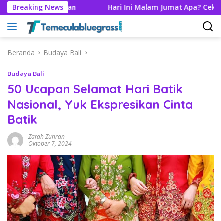
Langsung
i Era 70-an
Breaking News
Hari Ini Malam Jumat Apa? Cek Weton Kal
ke
konten
Beranda
Budaya Bali
Budaya Bali
50 Ucapan Selamat Hari Batik
Nasional, Yuk Ekspresikan Cinta
Batik
Zarah Zuhran
Oktober 7, 2024