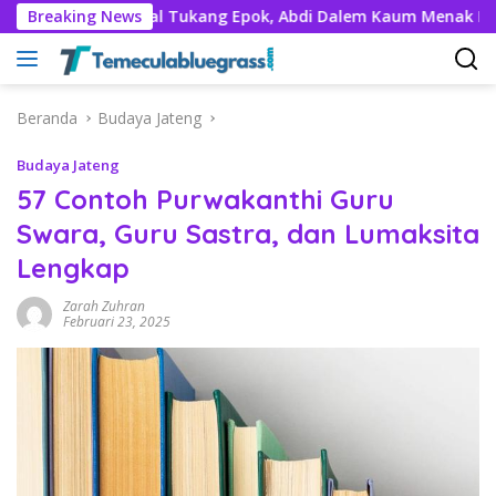
Langsung
Mengenal Tukang Epok, Abdi Dalem Kaum Menak Priangan
Breaking News
ke
konten
Beranda
Budaya Jateng
Budaya Jateng
57 Contoh Purwakanthi Guru
Swara, Guru Sastra, dan Lumaksita
Lengkap
Zarah Zuhran
Februari 23, 2025