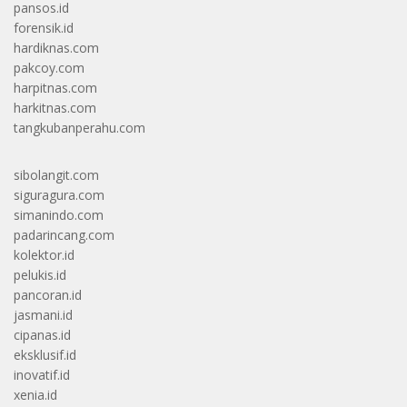
pansos.id
forensik.id
hardiknas.com
pakcoy.com
harpitnas.com
harkitnas.com
tangkubanperahu.com
sibolangit.com
siguragura.com
simanindo.com
padarincang.com
kolektor.id
pelukis.id
pancoran.id
jasmani.id
cipanas.id
eksklusif.id
inovatif.id
xenia.id