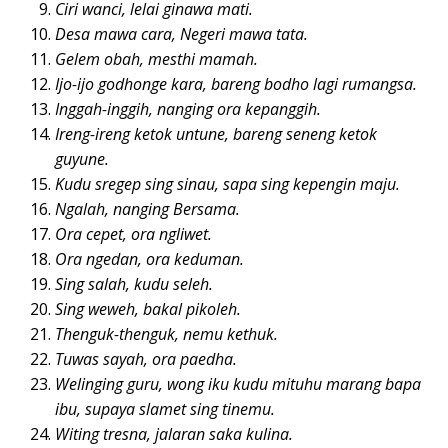
Ciri wanci, lelai ginawa mati.
Desa mawa cara, Negeri mawa tata.
Gelem obah, mesthi mamah.
Ijo-ijo godhonge kara, bareng bodho lagi rumangsa.
Inggah-inggih, nanging ora kepanggih.
Ireng-ireng ketok untune, bareng seneng ketok
guyune.
Kudu sregep sing sinau, sapa sing kepengin maju.
Ngalah, nanging Bersama.
Ora cepet, ora ngliwet.
Ora ngedan, ora keduman.
Sing salah, kudu seleh.
Sing weweh, bakal pikoleh.
Thenguk-thenguk, nemu kethuk.
Tuwas sayah, ora paedha.
Welinging guru, wong iku kudu mituhu marang bapa
ibu, supaya slamet sing tinemu.
Witing tresna, jalaran saka kulina.