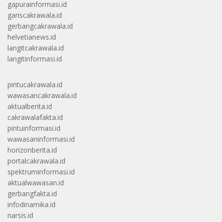
gapurainformasi.id
gariscakrawala.id
gerbangcakrawala.id
helvetianews.id
langitcakrawala.id
langitinformasi.id
pintucakrawala.id
wawasancakrawala.id
aktualberita.id
cakrawalafakta.id
pintuinformasi.id
wawasaninformasi.id
horizonberita.id
portalcakrawala.id
spektruminformasi.id
aktualwawasan.id
gerbangfakta.id
infodinamika.id
narsis.id