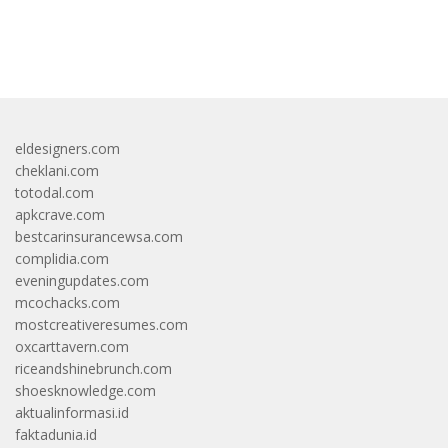
bandar besar starlight princess1000 bagi bonus
eldesigners.com
cheklani.com
totodal.com
apkcrave.com
bestcarinsurancewsa.com
complidia.com
eveningupdates.com
mcochacks.com
mostcreativeresumes.com
oxcarttavern.com
riceandshinebrunch.com
shoesknowledge.com
aktualinformasi.id
faktadunia.id