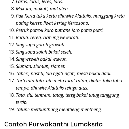
Laras, lurus, leres, laris.
Makuta, makuti, makuten.
Pak Kerta tuku kertu dhuwite Alattulis, nunggang kreta
pating kertep liwat kerteg Kertosono.
Petruk patroli karo putrane loro putra putri.
Ruruh, rereh, ririh ing wewarah.
Sing sapa goroh growah.
Sing sapa salah bakal seleh.
Sing weweh bakal wuwuh.
Sluman, slumun, slamet.
Taberi, nastiti, lan ngati-ngati, mesti bakal dadi.
Tarti tata-tata, ate metu turut ratan, diutus tuku tahu
tempe, dhuwite Alattulis telugn atus.
Tata, titi, tentrem, tatag, teteg bakal tutug tanggung
tertib.
Tatune methunthung mentheng-mentheng.
Contoh Purwakanthi Lumaksita