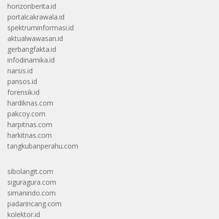
horizonberita.id
portalcakrawala.id
spektruminformasi.id
aktualwawasan.id
gerbangfakta.id
infodinamika.id
narsis.id
pansos.id
forensik.id
hardiknas.com
pakcoy.com
harpitnas.com
harkitnas.com
tangkubanperahu.com
sibolangit.com
siguragura.com
simanindo.com
padarincang.com
kolektor.id