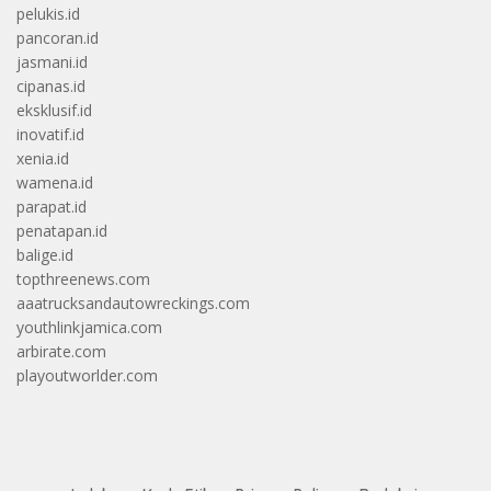
pelukis.id
pancoran.id
jasmani.id
cipanas.id
eksklusif.id
inovatif.id
xenia.id
wamena.id
parapat.id
penatapan.id
balige.id
topthreenews.com
aaatrucksandautowreckings.com
youthlinkjamica.com
arbirate.com
playoutworlder.com