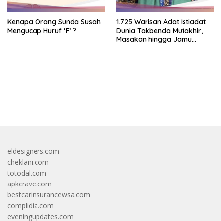
Kenapa Orang Sunda Susah
1.725 Warisan Adat Istiadat
Mengucap Huruf ‘F’ ?
Dunia Takbenda Mutakhir,
Masakan hingga Jamu
Masuk Daftar
bandar besar starlight princess1000 bagi bonus
eldesigners.com
cheklani.com
totodal.com
apkcrave.com
bestcarinsurancewsa.com
complidia.com
eveningupdates.com