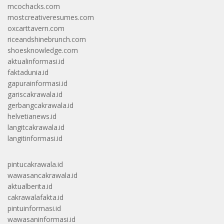
mcochacks.com
mostcreativeresumes.com
oxcarttavern.com
riceandshinebrunch.com
shoesknowledge.com
aktualinformasi.id
faktadunia.id
gapurainformasi.id
gariscakrawala.id
gerbangcakrawala.id
helvetianews.id
langitcakrawala.id
langitinformasi.id
pintucakrawala.id
wawasancakrawala.id
aktualberita.id
cakrawalafakta.id
pintuinformasi.id
wawasaninformasi.id