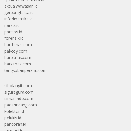
aktualwawasan.id
gerbangfakta.id
infodinamika.id
narsis.id
pansos.id
forensik.id
hardiknas.com
pakcoy.com
harpitnas.com
harkitnas.com
tangkubanperahu.com
sibolangit.com
siguragura.com
simanindo.com
padarincang.com
kolektor.id
pelukis.id
pancoran.id
jasmani.id