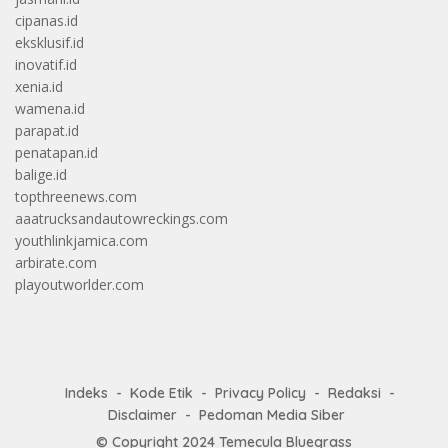
cipanas.id
eksklusif.id
inovatif.id
xenia.id
wamena.id
parapat.id
penatapan.id
balige.id
topthreenews.com
aaatrucksandautowreckings.com
youthlinkjamica.com
arbirate.com
playoutworlder.com
Indeks
Kode Etik
Privacy Policy
Redaksi
Disclaimer
Pedoman Media Siber
© Copyright 2024
Temecula Bluegrass