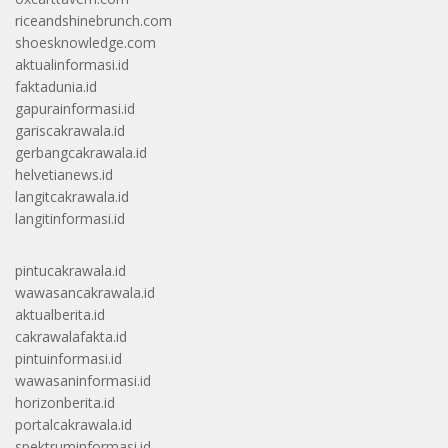
riceandshinebrunch.com
shoesknowledge.com
aktualinformasi.id
faktadunia.id
gapurainformasi.id
gariscakrawala.id
gerbangcakrawala.id
helvetianews.id
langitcakrawala.id
langitinformasi.id
pintucakrawala.id
wawasancakrawala.id
aktualberita.id
cakrawalafakta.id
pintuinformasi.id
wawasaninformasi.id
horizonberita.id
portalcakrawala.id
spektruminformasi.id