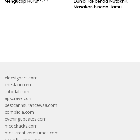
Mengucap Huruf ‘F’ ?
Dunia Takbenda Mutakhir,
Masakan hingga Jamu
Masuk Daftar
bandar besar starlight princess1000 bagi bonus
eldesigners.com
cheklani.com
totodal.com
apkcrave.com
bestcarinsurancewsa.com
complidia.com
eveningupdates.com
mcochacks.com
mostcreativeresumes.com
oxcarttavern.com