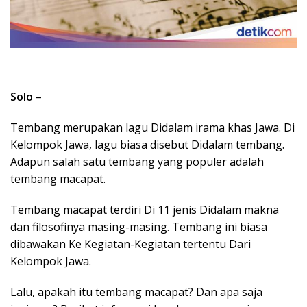
Solo
–
Tembang merupakan lagu Didalam irama khas Jawa. Di
Kelompok Jawa, lagu biasa disebut Didalam tembang.
Adapun salah satu tembang yang populer adalah
tembang macapat.
Tembang macapat terdiri Di 11 jenis Didalam makna
dan filosofinya masing-masing. Tembang ini biasa
dibawakan Ke Kegiatan-Kegiatan tertentu Dari
Kelompok Jawa.
Lalu, apakah itu tembang macapat? Dan apa saja