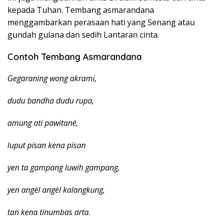
kepada Tuhan. Tembang asmarandana
menggambarkan perasaan hati yang Senang atau
gundah gulana dan sedih Lantaran cinta.
Contoh Tembang Asmarandana
Gegaraning wong akrami,
dudu bandha dudu rupa,
amung ati pawitané,
luput pisan kena pisan
yen ta gampang luwih gampang,
yen angèl angèl kalangkung,
tan kena tinumbas arta.