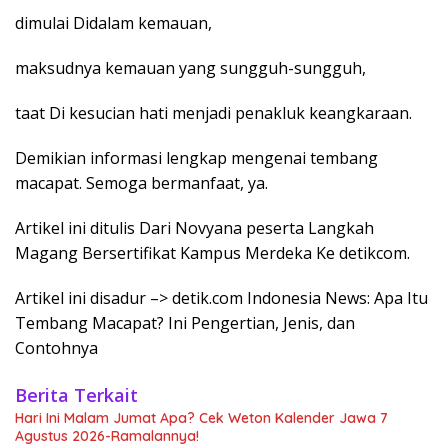
dimulai Didalam kemauan,
maksudnya kemauan yang sungguh-sungguh,
taat Di kesucian hati menjadi penakluk keangkaraan.
Demikian informasi lengkap mengenai tembang
macapat. Semoga bermanfaat, ya.
Artikel ini ditulis Dari Novyana peserta Langkah
Magang Bersertifikat Kampus Merdeka Ke detikcom.
Artikel ini disadur –> detik.com Indonesia News: Apa Itu
Tembang Macapat? Ini Pengertian, Jenis, dan
Contohnya
Berita Terkait
Hari Ini Malam Jumat Apa? Cek Weton Kalender Jawa 7
Agustus 2026-Ramalannya!