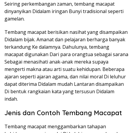
Seiring perkembangan zaman, tembang macapat
dinyanyikan Didalam iringan Bunyi tradisional seperti
gamelan.
Tembang macapat berisikan nasihat yang disampaikan
Didalam bijak. Amanat dan pelajaran berharga banyak
terkandung Ke dalamnya. Dahulunya, tembang
macapat digunakan Dari para orangtua sebagai sarana
Sebagai menasihati anak-anak mereka supaya
mengerti makna atau arti suatu kehidupan. Beberapa
ajaran seperti ajaran agama, dan nilai moral Di leluhur
dapat diterima Didalam mudah Lantaran disampaikan
Di bentuk rangkaian kata yang tersusun Didalam
indah.
Jenis dan Contoh Tembang Macapat
Tembang macapat menggambarkan tahapan