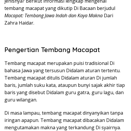
jenisnya? Berikut informasi lengkap mengenai
tembang macapat yang dikutip Di Bacaan berjudul
Macapat: Tembang Jawa Indah dan Kaya Makna
Dari
Zahra Haidar.
Pengertian Tembang Macapat
Tembang macapat merupakan puisi tradisional Di
bahasa Jawa yang tersusun Didalam aturan tertentu.
Tembang macapat ditulis Didalam aturan Di jumlah
baris, jumlah suku kata, ataupun bunyi sajak akhir tiap
baris yang disebut Didalam guru gatra, guru lagu, dan
guru wilangan.
Di masa lampau, tembang macapat dinyanyikan tanpa
iringan apapun. Tembang macapat dibacakan Didalam
mengutamakan makna yang terkandung Di syairnya.