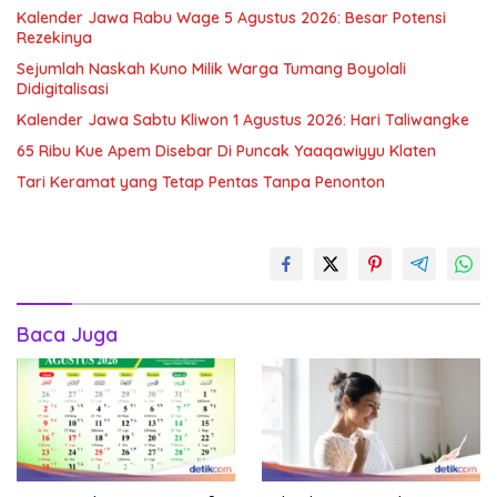
Kalender Jawa Rabu Wage 5 Agustus 2026: Besar Potensi
Rezekinya
Sejumlah Naskah Kuno Milik Warga Tumang Boyolali
Didigitalisasi
Kalender Jawa Sabtu Kliwon 1 Agustus 2026: Hari Taliwangke
65 Ribu Kue Apem Disebar Di Puncak Yaaqawiyyu Klaten
Tari Keramat yang Tetap Pentas Tanpa Penonton
Baca Juga