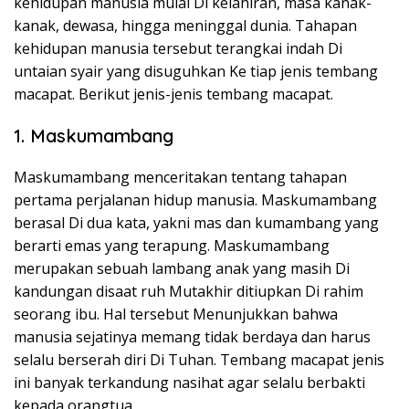
kehidupan manusia mulai Di kelahiran, masa kanak-
kanak, dewasa, hingga meninggal dunia. Tahapan
kehidupan manusia tersebut terangkai indah Di
untaian syair yang disuguhkan Ke tiap jenis tembang
macapat. Berikut jenis-jenis tembang macapat.
1. Maskumambang
Maskumambang menceritakan tentang tahapan
pertama perjalanan hidup manusia. Maskumambang
berasal Di dua kata, yakni mas dan kumambang yang
berarti emas yang terapung. Maskumambang
merupakan sebuah lambang anak yang masih Di
kandungan disaat ruh Mutakhir ditiupkan Di rahim
seorang ibu. Hal tersebut Menunjukkan bahwa
manusia sejatinya memang tidak berdaya dan harus
selalu berserah diri Di Tuhan. Tembang macapat jenis
ini banyak terkandung nasihat agar selalu berbakti
kepada orangtua.