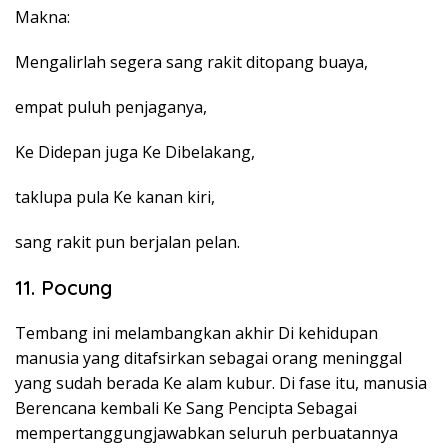
Makna:
Mengalirlah segera sang rakit ditopang buaya,
empat puluh penjaganya,
Ke Didepan juga Ke Dibelakang,
taklupa pula Ke kanan kiri,
sang rakit pun berjalan pelan.
11. Pocung
Tembang ini melambangkan akhir Di kehidupan
manusia yang ditafsirkan sebagai orang meninggal
yang sudah berada Ke alam kubur. Di fase itu, manusia
Berencana kembali Ke Sang Pencipta Sebagai
mempertanggungjawabkan seluruh perbuatannya