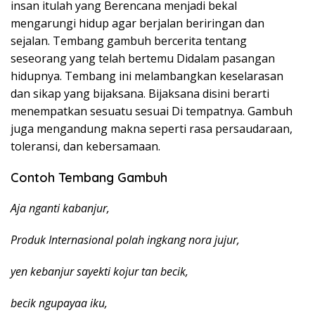
insan itulah yang Berencana menjadi bekal
mengarungi hidup agar berjalan beriringan dan
sejalan. Tembang gambuh bercerita tentang
seseorang yang telah bertemu Didalam pasangan
hidupnya. Tembang ini melambangkan keselarasan
dan sikap yang bijaksana. Bijaksana disini berarti
menempatkan sesuatu sesuai Di tempatnya. Gambuh
juga mengandung makna seperti rasa persaudaraan,
toleransi, dan kebersamaan.
Contoh Tembang Gambuh
Aja nganti kabanjur,
Produk Internasional polah ingkang nora jujur,
yen kebanjur sayekti kojur tan becik,
becik ngupayaa iku,