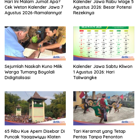
Hari Ini Malam Jumat Apa?
Kalender Jawa Rabu Wage 5
Cek Weton Kalender Jawa 7
Agustus 2026: Besar Potensi
Agustus 2026-Ramalannya!
Rezekinya
Sejumlah Naskah Kuno Milik
Kalender Jawa Sabtu Kliwon
Warga Tumang Boyolali
1 Agustus 2026: Hari
Didigitalisasi
Taliwangke
65 Ribu Kue Apem Disebar Di
Tari Keramat yang Tetap
Puncak Yaaqawiyyu Klaten
Pentas Tanpa Penonton