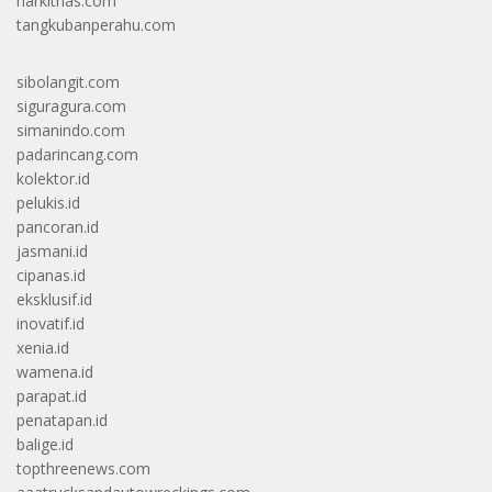
harkitnas.com
tangkubanperahu.com
sibolangit.com
siguragura.com
simanindo.com
padarincang.com
kolektor.id
pelukis.id
pancoran.id
jasmani.id
cipanas.id
eksklusif.id
inovatif.id
xenia.id
wamena.id
parapat.id
penatapan.id
balige.id
topthreenews.com