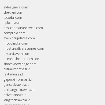
eldesigners.com
cheklani.com
totodal.com
apkcrave.com
bestcarinsurancewsa.com
complidia.com
eveningupdates.com
mcochacks.com
mostcreativeresumes.com
oxcarttavern.com
riceandshinebrunch.com
shoesknowledge.com
aktualinformasi.id
faktadunia.id
gapurainformasi.id
gariscakrawala.id
gerbangcakrawala.id
helvetianews.id
langitcakrawala.id