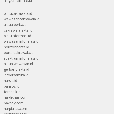
langitinformasi.id
pintucakrawala.id
wawasancakrawala.id
aktualberita.id
cakrawalafakta.id
pintuinformasi.id
wawasaninformasi.id
horizonberita.id
portalcakrawala.id
spektruminformasi.id
aktualwawasan.id
gerbangfakta.id
infodinamika.id
narsis.id
pansos.id
forensik.id
hardiknas.com
pakcoy.com
harpitnas.com