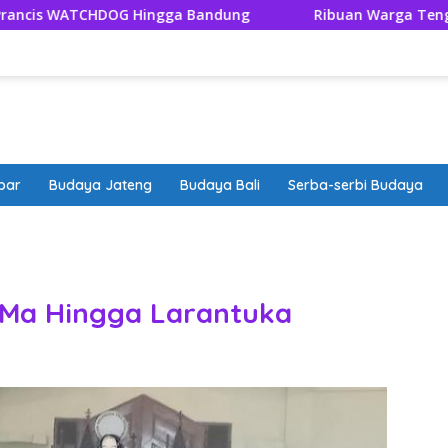
DOG Hingga Bandung
Ribuan Warga Tengger Tutup Rangk
bar
Budaya Jateng
Budaya Bali
Serba-serbi Budaya
band
 Ma Hingga Larantuka