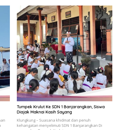
Tumpek Krulut Ke SDN 1 Banjarangkan, Siswa
Diajak Maknai Kasih Sayang
han
Klungkung – Suasana khidmat dan penuh
h
kehangatan menyelimuti SDN 1 Banjarangkan Di