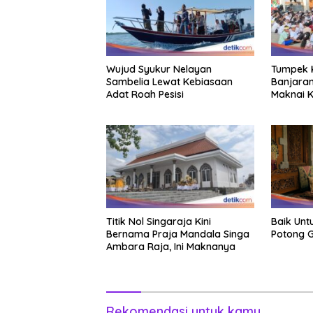
Wujud Syukur Nelayan
Tumpek K
Sambelia Lewat Kebiasaan
Banjaran
Adat Roah Pesisi
Maknai K
Titik Nol Singaraja Kini
Baik Unt
Bernama Praja Mandala Singa
Potong G
Ambara Raja, Ini Maknanya
Rekomendasi untuk kamu