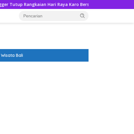
aian Hari Raya Karo Bersama Nyadran
Rumentang Sia
Wisata Bali
ar besar starlight princess1000 bagi bonus