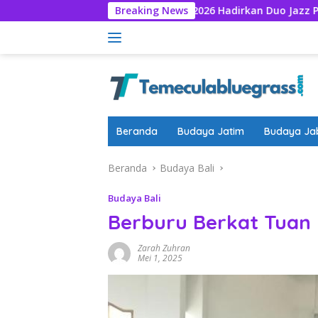
Langsung
TP Jazz Universe 2026 Hadirkan Duo Jazz Prancis WATCH
Breaking News
ke
konten
Beranda
Budaya Jatim
Budaya Ja
Beranda
Budaya Bali
Budaya Bali
Berburu Berkat Tuan
Zarah Zuhran
Mei 1, 2025