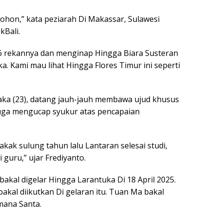
hon,” kata peziarah Di Makassar, Sulawesi
kBali.
6 rekannya dan menginap Hingga Biara Susteran
a. Kami mau lihat Hingga Flores Timur ini seperti
 Laka (23), datang jauh-jauh membawa ujud khusus
juga mengucap syukur atas pencapaian
kak sulung tahun lalu Lantaran selesai studi,
 guru,” ujar Frediyanto.
akal digelar Hingga Larantuka Di 18 April 2025.
akal diikutkan Di gelaran itu. Tuan Ma bakal
emana Santa.