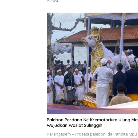
Pesisi…
Palebon Perdana Ke Krematorium Ujung Man
Wujudkan Wasiat Sulinggih
Karangasem – Prosesi palebon Ida Pandita Mpu