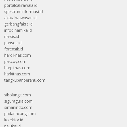
portalcakrawala.id
spektruminformasi.id
aktualwawasan.id
gerbangfakta.id
infodinamika.id
narsis.id
pansos.id
forensik.id
hardiknas.com
pakcoy.com
harpitnas.com
harkitnas.com
tangkubanperahu.com
sibolangit.com
siguragura.com
simanindo.com
padarincang.com
kolektor.id
pelukis.id