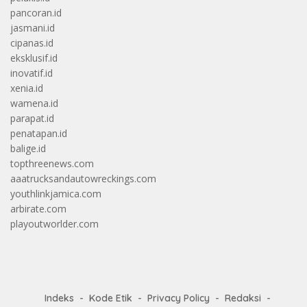
pancoran.id
jasmani.id
cipanas.id
eksklusif.id
inovatif.id
xenia.id
wamena.id
parapat.id
penatapan.id
balige.id
topthreenews.com
aaatrucksandautowreckings.com
youthlinkjamica.com
arbirate.com
playoutworlder.com
Indeks
Kode Etik
Privacy Policy
Redaksi