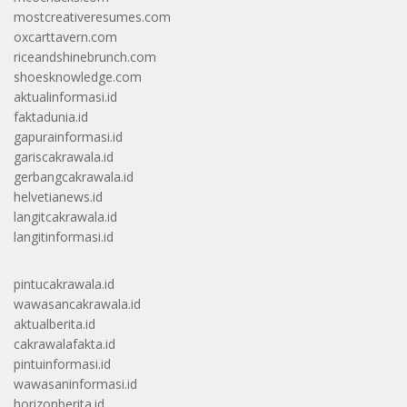
mostcreativeresumes.com
oxcarttavern.com
riceandshinebrunch.com
shoesknowledge.com
aktualinformasi.id
faktadunia.id
gapurainformasi.id
gariscakrawala.id
gerbangcakrawala.id
helvetianews.id
langitcakrawala.id
langitinformasi.id
pintucakrawala.id
wawasancakrawala.id
aktualberita.id
cakrawalafakta.id
pintuinformasi.id
wawasaninformasi.id
horizonberita.id