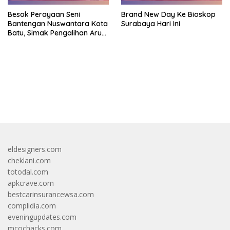
Besok Perayaan Seni
Brand New Day Ke Bioskop
Bantengan Nuswantara Kota
Surabaya Hari Ini
Batu, Simak Pengalihan Arus
Lalin
bandar besar starlight princess1000 bagi bonus
eldesigners.com
cheklani.com
totodal.com
apkcrave.com
bestcarinsurancewsa.com
complidia.com
eveningupdates.com
mcochacks.com