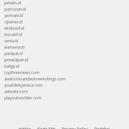
pelukis.id
pancoran.id
jasmani.id
cipanas.id
eksklusif.id
inovatif.id
xenia.id
wamena.id
parapat.id
penatapan.id
balige.id
topthreenews.com
aaatrucksandautowreckings.com
youthlinkjamica.com
arbirate.com
playoutworlder.com