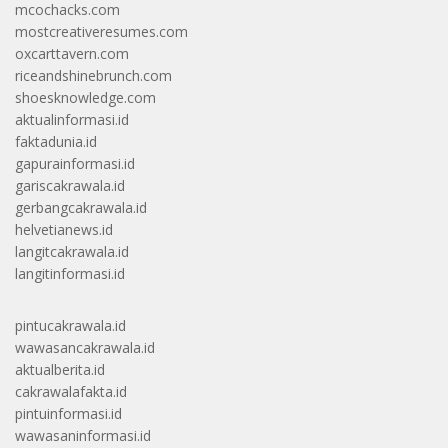
mcochacks.com
mostcreativeresumes.com
oxcarttavern.com
riceandshinebrunch.com
shoesknowledge.com
aktualinformasi.id
faktadunia.id
gapurainformasi.id
gariscakrawala.id
gerbangcakrawala.id
helvetianews.id
langitcakrawala.id
langitinformasi.id
pintucakrawala.id
wawasancakrawala.id
aktualberita.id
cakrawalafakta.id
pintuinformasi.id
wawasaninformasi.id