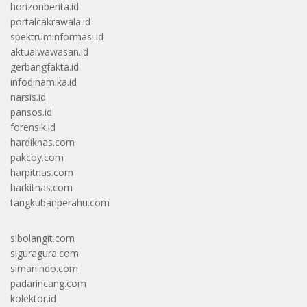
horizonberita.id
portalcakrawala.id
spektruminformasi.id
aktualwawasan.id
gerbangfakta.id
infodinamika.id
narsis.id
pansos.id
forensik.id
hardiknas.com
pakcoy.com
harpitnas.com
harkitnas.com
tangkubanperahu.com
sibolangit.com
siguragura.com
simanindo.com
padarincang.com
kolektor.id