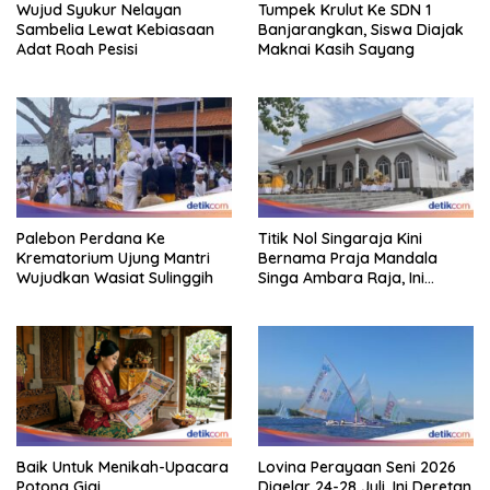
Wujud Syukur Nelayan
Tumpek Krulut Ke SDN 1
Sambelia Lewat Kebiasaan
Banjarangkan, Siswa Diajak
Adat Roah Pesisi
Maknai Kasih Sayang
Palebon Perdana Ke
Titik Nol Singaraja Kini
Krematorium Ujung Mantri
Bernama Praja Mandala
Wujudkan Wasiat Sulinggih
Singa Ambara Raja, Ini
Maknanya
Baik Untuk Menikah-Upacara
Lovina Perayaan Seni 2026
Potong Gigi
Digelar 24-28 Juli, Ini Deretan