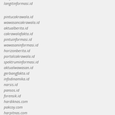
langitinformasi.id
pintucakrawala.id
wawasancakrawala.id
aktualberita.id
cakrawalafakta.id
pintuinformasi.id
wawasaninformasi.id
horizonberita.id
portalcakrawala.id
spektruminformasi.id
aktualwawasan.id
gerbangfakta.id
infodinamika.id
narsis.id
pansos.id
forensik.id
hardiknas.com
pakcoy.com
harpitnas.com