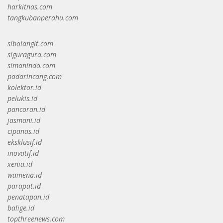
harkitnas.com
tangkubanperahu.com
sibolangit.com
siguragura.com
simanindo.com
padarincang.com
kolektor.id
pelukis.id
pancoran.id
jasmani.id
cipanas.id
eksklusif.id
inovatif.id
xenia.id
wamena.id
parapat.id
penatapan.id
balige.id
topthreenews.com