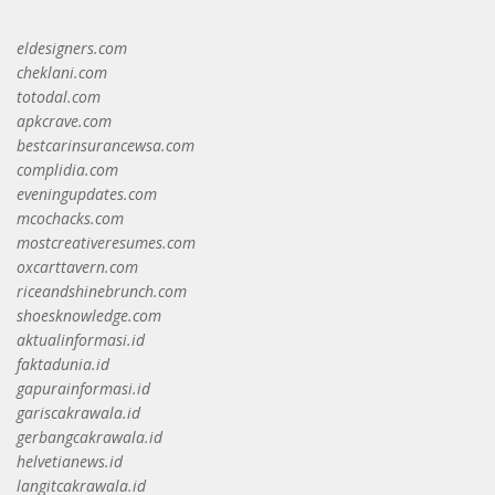
eldesigners.com
cheklani.com
totodal.com
apkcrave.com
bestcarinsurancewsa.com
complidia.com
eveningupdates.com
mcochacks.com
mostcreativeresumes.com
oxcarttavern.com
riceandshinebrunch.com
shoesknowledge.com
aktualinformasi.id
faktadunia.id
gapurainformasi.id
gariscakrawala.id
gerbangcakrawala.id
helvetianews.id
langitcakrawala.id