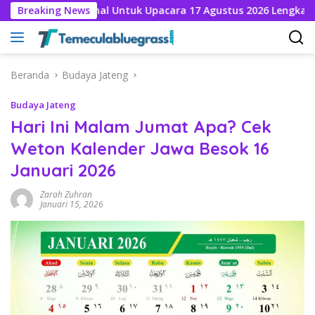
Langsung
Nasional Untuk Upacara 17 Agustus 2026 Lengkap Nama Pencipt
Breaking News
ke
konten
Beranda
Budaya Jateng
Budaya Jateng
Hari Ini Malam Jumat Apa? Cek
Weton Kalender Jawa Besok 16
Januari 2026
Zarah Zuhran
Januari 15, 2026