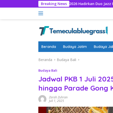
Langsung
TP Jazz Universe 2026 Hadirkan Duo Jazz Prancis WATCHDOG
Breaking News
ke
konten
Beranda
Budaya Jatim
Budaya Ja
Beranda
Budaya Bali
Budaya Bali
Jadwal PKB 1 Juli 20
hingga Parade Gong 
Zarah Zuhran
Juli 1, 2025