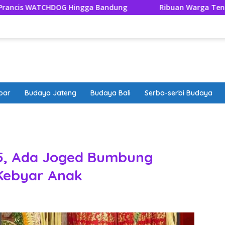
 Hingga Bandung
Ribuan Warga Tengger Tutup Rangkai
bar
Budaya Jateng
Budaya Bali
Serba-serbi Budaya
band
25, Ada Joged Bumbung
Kebyar Anak