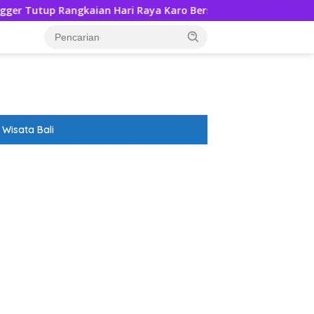
an Hari Raya Karo Bersama Nyadran
Rumentang Siang 
Wisata Bali
ar besar starlight princess1000 bagi bonus