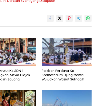
i, Ini Deretan Event yang Disiapkan
rulut Ke SDN 1
Palebon Perdana Ke
gkan, Siswa Diajak
Krematorium Ujung Mantri
asih Sayang
Wujudkan Wasiat Sulinggih