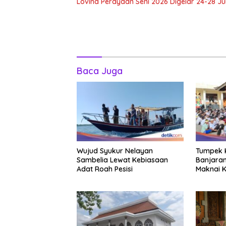
Lovina Perayaan Seni 2026 Digelar 24-28 Jul
Baca Juga
Wujud Syukur Nelayan
Tumpek K
Sambelia Lewat Kebiasaan
Banjaran
Adat Roah Pesisi
Maknai K