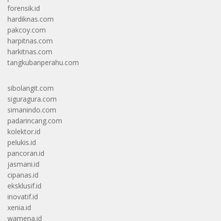
forensik.id
hardiknas.com
pakcoy.com
harpitnas.com
harkitnas.com
tangkubanperahu.com
sibolangit.com
siguragura.com
simanindo.com
padarincang.com
kolektor.id
pelukis.id
pancoran.id
jasmani.id
cipanas.id
eksklusif.id
inovatif.id
xenia.id
wamena.id