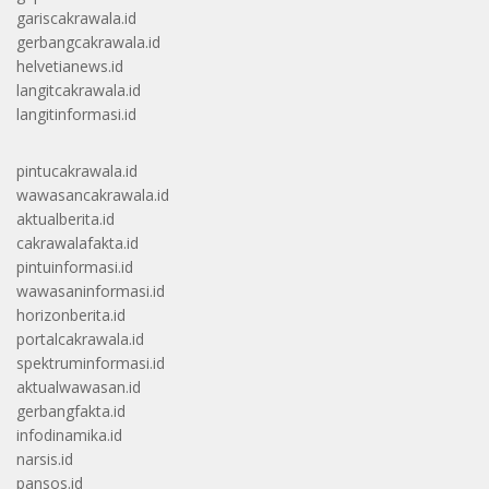
gariscakrawala.id
gerbangcakrawala.id
helvetianews.id
langitcakrawala.id
langitinformasi.id
pintucakrawala.id
wawasancakrawala.id
aktualberita.id
cakrawalafakta.id
pintuinformasi.id
wawasaninformasi.id
horizonberita.id
portalcakrawala.id
spektruminformasi.id
aktualwawasan.id
gerbangfakta.id
infodinamika.id
narsis.id
pansos.id