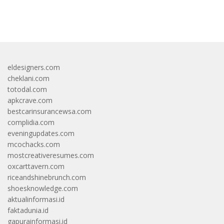
bandar besar starlight princess1000 bagi bonus
eldesigners.com
cheklani.com
totodal.com
apkcrave.com
bestcarinsurancewsa.com
complidia.com
eveningupdates.com
mcochacks.com
mostcreativeresumes.com
oxcarttavern.com
riceandshinebrunch.com
shoesknowledge.com
aktualinformasi.id
faktadunia.id
gapurainformasi.id