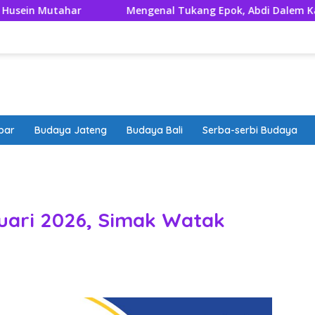
ahar
Mengenal Tukang Epok, Abdi Dalem Kaum Menak 
bar
Budaya Jateng
Budaya Bali
Serba-serbi Budaya
band
uari 2026, Simak Watak