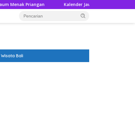
Priangan
Kalender Jawa Rabu Wage 5 Agustus 2026: Bes
Wisata Bali
ar besar starlight princess1000 bagi bonus