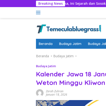
Langsung
l
Lagu Hari Merdeka, Ini Sejarah dan Sosok Husein Mut
Breaking News
ke
konten
Beranda
Budaya Jatim
Budaya Ja
Beranda
Budaya Jatim
Budaya Jatim
Kalender Jawa 18 Jan
Weton Minggu Kliwon
Zarah Zuhran
Januari 18, 2026