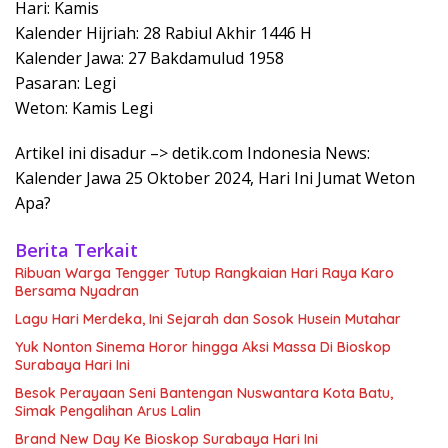
Hari: Kamis
Kalender Hijriah: 28 Rabiul Akhir 1446 H
Kalender Jawa: 27 Bakdamulud 1958
Pasaran: Legi
Weton: Kamis Legi
Artikel ini disadur –> detik.com Indonesia News:
Kalender Jawa 25 Oktober 2024, Hari Ini Jumat Weton
Apa?
Berita Terkait
Ribuan Warga Tengger Tutup Rangkaian Hari Raya Karo
Bersama Nyadran
Lagu Hari Merdeka, Ini Sejarah dan Sosok Husein Mutahar
Yuk Nonton Sinema Horor hingga Aksi Massa Di Bioskop
Surabaya Hari Ini
Besok Perayaan Seni Bantengan Nuswantara Kota Batu,
Simak Pengalihan Arus Lalin
Brand New Day Ke Bioskop Surabaya Hari Ini