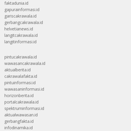
faktadunia.id
gapurainformasi.id
gariscakrawala.id
gerbangcakrawala.id
helvetianews.id
langitcakrawala.id
langitinformasi.id
pintucakrawala.id
wawasancakrawala.id
aktualberita.id
cakrawalafakta.id
pintuinformasi.id
wawasaninformasi.id
horizonberita.id
portalcakrawala.id
spektruminformasi.id
aktualwawasan.id
gerbangfakta.id
infodinamika.id