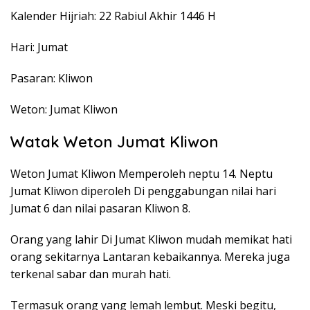
Kalender Hijriah: 22 Rabiul Akhir 1446 H
Hari: Jumat
Pasaran: Kliwon
Weton: Jumat Kliwon
Watak Weton Jumat Kliwon
Weton Jumat Kliwon Memperoleh neptu 14. Neptu
Jumat Kliwon diperoleh Di penggabungan nilai hari
Jumat 6 dan nilai pasaran Kliwon 8.
Orang yang lahir Di Jumat Kliwon mudah memikat hati
orang sekitarnya Lantaran kebaikannya. Mereka juga
terkenal sabar dan murah hati.
Termasuk orang yang lemah lembut. Meski begitu,