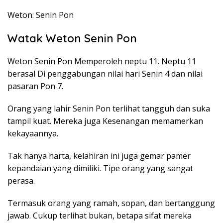
Weton: Senin Pon
Watak Weton Senin Pon
Weton Senin Pon Memperoleh neptu 11. Neptu 11
berasal Di penggabungan nilai hari Senin 4 dan nilai
pasaran Pon 7.
Orang yang lahir Senin Pon terlihat tangguh dan suka
tampil kuat. Mereka juga Kesenangan memamerkan
kekayaannya.
Tak hanya harta, kelahiran ini juga gemar pamer
kepandaian yang dimiliki. Tipe orang yang sangat
perasa.
Termasuk orang yang ramah, sopan, dan bertanggung
jawab. Cukup terlihat bukan, betapa sifat mereka