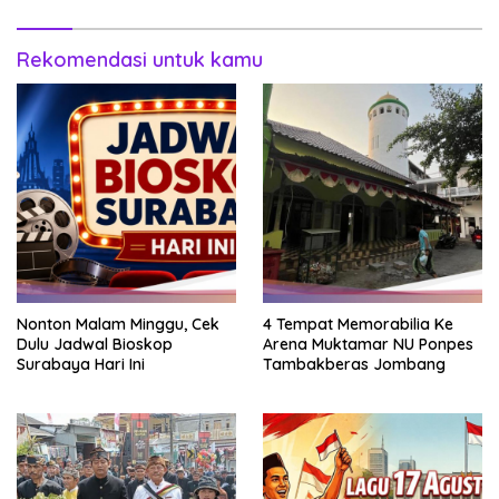
Rekomendasi untuk kamu
Nonton Malam Minggu, Cek
4 Tempat Memorabilia Ke
Dulu Jadwal Bioskop
Arena Muktamar NU Ponpes
Surabaya Hari Ini
Tambakberas Jombang