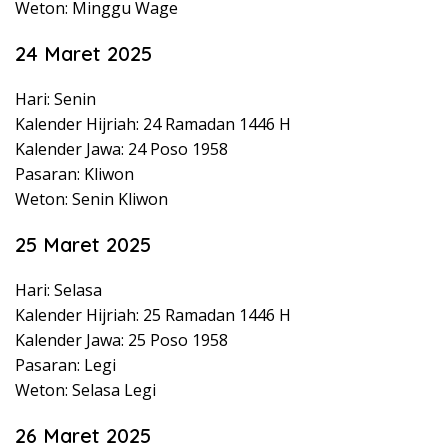
Weton: Minggu Wage
24 Maret 2025
Hari: Senin
Kalender Hijriah: 24 Ramadan 1446 H
Kalender Jawa: 24 Poso 1958
Pasaran: Kliwon
Weton: Senin Kliwon
25 Maret 2025
Hari: Selasa
Kalender Hijriah: 25 Ramadan 1446 H
Kalender Jawa: 25 Poso 1958
Pasaran: Legi
Weton: Selasa Legi
26 Maret 2025