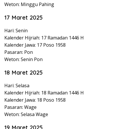
Weton: Minggu Pahing
17 Maret 2025
Hari: Senin
Kalender Hijriah: 17 Ramadan 1446 H
Kalender Jawa: 17 Poso 1958
Pasaran: Pon
Weton: Senin Pon
18 Maret 2025
Hari: Selasa
Kalender Hijriah: 18 Ramadan 1446 H
Kalender Jawa: 18 Poso 1958
Pasaran: Wage
Weton: Selasa Wage
19 Maret 2025