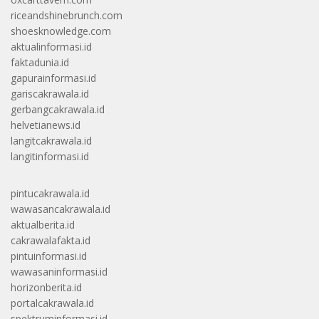
riceandshinebrunch.com
shoesknowledge.com
aktualinformasi.id
faktadunia.id
gapurainformasi.id
gariscakrawala.id
gerbangcakrawala.id
helvetianews.id
langitcakrawala.id
langitinformasi.id
pintucakrawala.id
wawasancakrawala.id
aktualberita.id
cakrawalafakta.id
pintuinformasi.id
wawasaninformasi.id
horizonberita.id
portalcakrawala.id
spektruminformasi.id