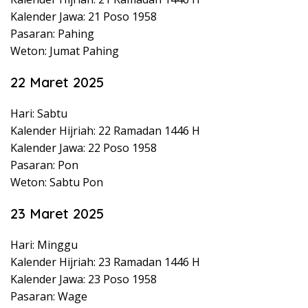
Kalender Jawa: 21 Poso 1958
Pasaran: Pahing
Weton: Jumat Pahing
22 Maret 2025
Hari: Sabtu
Kalender Hijriah: 22 Ramadan 1446 H
Kalender Jawa: 22 Poso 1958
Pasaran: Pon
Weton: Sabtu Pon
23 Maret 2025
Hari: Minggu
Kalender Hijriah: 23 Ramadan 1446 H
Kalender Jawa: 23 Poso 1958
Pasaran: Wage