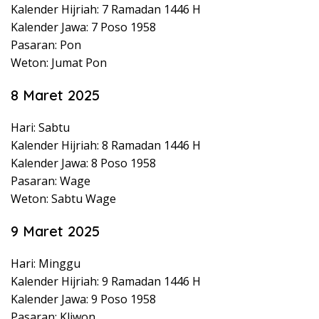
Kalender Hijriah: 7 Ramadan 1446 H
Kalender Jawa: 7 Poso 1958
Pasaran: Pon
Weton: Jumat Pon
8 Maret 2025
Hari: Sabtu
Kalender Hijriah: 8 Ramadan 1446 H
Kalender Jawa: 8 Poso 1958
Pasaran: Wage
Weton: Sabtu Wage
9 Maret 2025
Hari: Minggu
Kalender Hijriah: 9 Ramadan 1446 H
Kalender Jawa: 9 Poso 1958
Pasaran: Kliwon