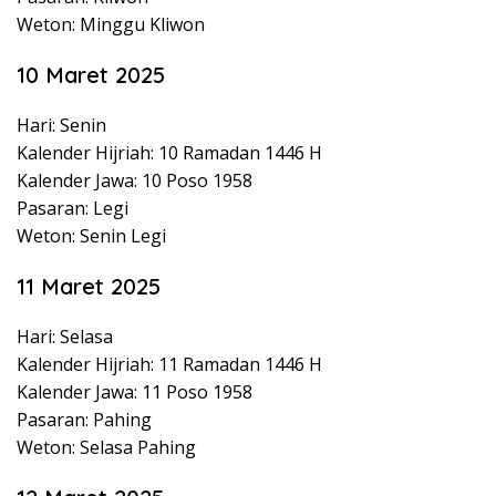
Weton: Minggu Kliwon
10 Maret 2025
Hari: Senin
Kalender Hijriah: 10 Ramadan 1446 H
Kalender Jawa: 10 Poso 1958
Pasaran: Legi
Weton: Senin Legi
11 Maret 2025
Hari: Selasa
Kalender Hijriah: 11 Ramadan 1446 H
Kalender Jawa: 11 Poso 1958
Pasaran: Pahing
Weton: Selasa Pahing