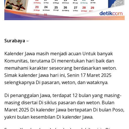
Surabaya
–
Kalender Jawa masih menjadi acuan Untuk banyak
Komunitas, terutama Di menentukan hari baik dan
memahami karakter seseorang berdasarkan weton.
Simak kalender Jawa hari ini, Senin 17 Maret 2025
selengkapnya Di pasaran, weton, dan wataknya.
Di penanggalan Jawa, terdapat 12 bulan yang masing-
masing disertai Di siklus pasaran dan weton. Bulan
Maret 2025 Di kalender Jawa bertepatan Di bulan Poso,
yakni bulan kesembilan Di kalender Jawa.