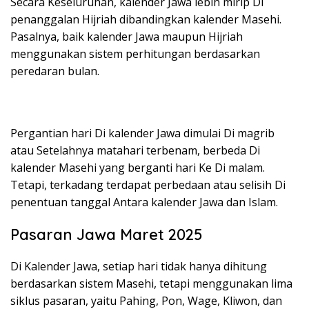
Secara Keseluruhan, kalender Jawa lebih mirip Di
penanggalan Hijriah dibandingkan kalender Masehi.
Pasalnya, baik kalender Jawa maupun Hijriah
menggunakan sistem perhitungan berdasarkan
peredaran bulan.
Pergantian hari Di kalender Jawa dimulai Di magrib
atau Setelahnya matahari terbenam, berbeda Di
kalender Masehi yang berganti hari Ke Di malam.
Tetapi, terkadang terdapat perbedaan atau selisih Di
penentuan tanggal Antara kalender Jawa dan Islam.
Pasaran Jawa Maret 2025
Di Kalender Jawa, setiap hari tidak hanya dihitung
berdasarkan sistem Masehi, tetapi menggunakan lima
siklus pasaran, yaitu Pahing, Pon, Wage, Kliwon, dan