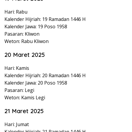
Hari: Rabu
Kalender Hijriah: 19 Ramadan 1446 H
Kalender Jawa: 19 Poso 1958
Pasaran: Kliwon
Weton: Rabu Kliwon
20 Maret 2025
Hari: Kamis
Kalender Hijriah: 20 Ramadan 1446 H
Kalender Jawa: 20 Poso 1958
Pasaran: Legi
Weton: Kamis Legi
21 Maret 2025
Hari: Jumat
Kalender Hijriah: 21 Ramadan 1446 H