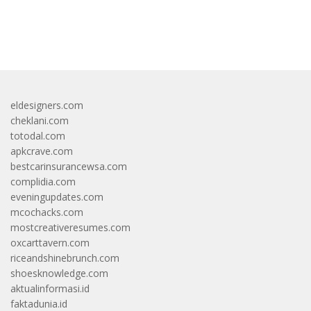
bandar besar starlight princess1000 bagi bonus
eldesigners.com
cheklani.com
totodal.com
apkcrave.com
bestcarinsurancewsa.com
complidia.com
eveningupdates.com
mcochacks.com
mostcreativeresumes.com
oxcarttavern.com
riceandshinebrunch.com
shoesknowledge.com
aktualinformasi.id
faktadunia.id