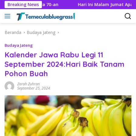
Langsung
rya Seni Era 70-an
Breaking News
Hari Ini Malam Jumat Apa? Cek We
ke
konten
Beranda
Budaya Jateng
Budaya Jateng
Kalender Jawa Rabu Legi 11
September 2024:Hari Baik Tanam
Pohon Buah
Zarah Zuhran
September 25, 2024