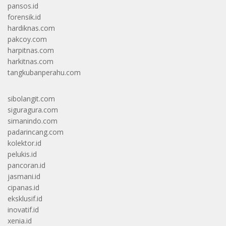
pansos.id
forensik.id
hardiknas.com
pakcoy.com
harpitnas.com
harkitnas.com
tangkubanperahu.com
sibolangit.com
siguragura.com
simanindo.com
padarincang.com
kolektor.id
pelukis.id
pancoran.id
jasmani.id
cipanas.id
eksklusif.id
inovatif.id
xenia.id