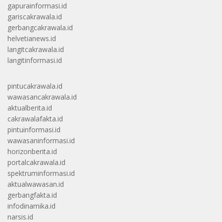
gapurainformasi.id
gariscakrawala.id
gerbangcakrawala.id
helvetianews.id
langitcakrawala.id
langitinformasi.id
pintucakrawala.id
wawasancakrawala.id
aktualberita.id
cakrawalafakta.id
pintuinformasi.id
wawasaninformasi.id
horizonberita.id
portalcakrawala.id
spektruminformasi.id
aktualwawasan.id
gerbangfakta.id
infodinamika.id
narsis.id