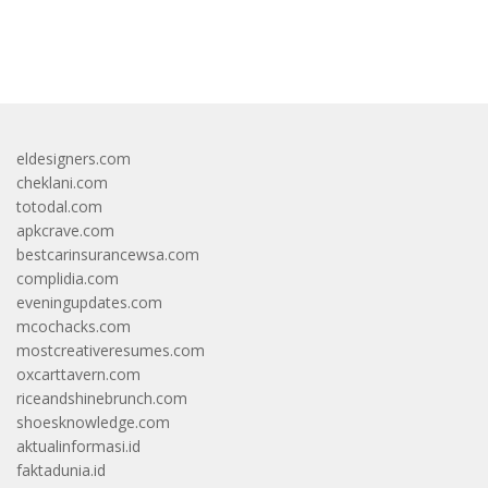
bandar besar starlight princess1000 bagi bonus
eldesigners.com
cheklani.com
totodal.com
apkcrave.com
bestcarinsurancewsa.com
complidia.com
eveningupdates.com
mcochacks.com
mostcreativeresumes.com
oxcarttavern.com
riceandshinebrunch.com
shoesknowledge.com
aktualinformasi.id
faktadunia.id