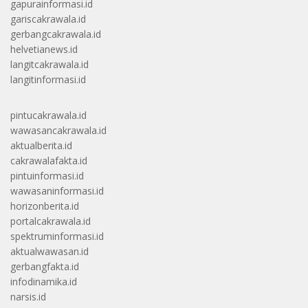
gapurainformasi.id
gariscakrawala.id
gerbangcakrawala.id
helvetianews.id
langitcakrawala.id
langitinformasi.id
pintucakrawala.id
wawasancakrawala.id
aktualberita.id
cakrawalafakta.id
pintuinformasi.id
wawasaninformasi.id
horizonberita.id
portalcakrawala.id
spektruminformasi.id
aktualwawasan.id
gerbangfakta.id
infodinamika.id
narsis.id