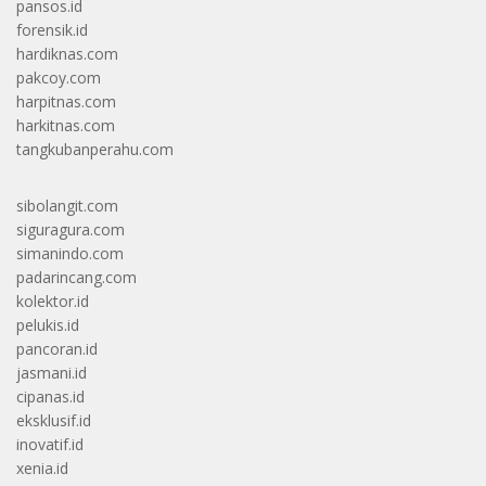
pansos.id
forensik.id
hardiknas.com
pakcoy.com
harpitnas.com
harkitnas.com
tangkubanperahu.com
sibolangit.com
siguragura.com
simanindo.com
padarincang.com
kolektor.id
pelukis.id
pancoran.id
jasmani.id
cipanas.id
eksklusif.id
inovatif.id
xenia.id