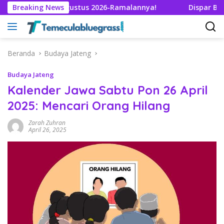
Langsung
der Jawa 7 Agustus 2026-Ramalannya!
Breaking News
Dispar Bali Doro
ke
konten
Beranda
Budaya Jateng
Budaya Jateng
Kalender Jawa Sabtu Pon 26 April
2025: Mencari Orang Hilang
Zarah Zuhran
April 26, 2025