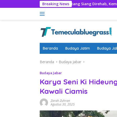
Langsung
yadran
Rumentang Siang Direhab, Kembalikan Marwah K
Breaking News
ke
konten
Beranda
Budaya Jatim
Budaya Ja
Beranda
Budaya Jabar
Budaya Jabar
Karya Seni Ki Hideun
Kawali Ciamis
Zarah Zuhran
Agustus 30, 2025