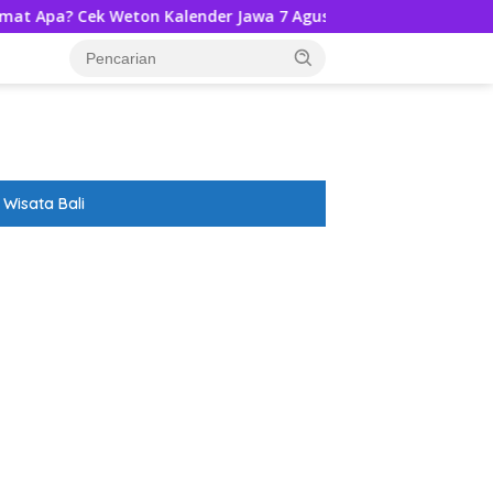
eton Kalender Jawa 7 Agustus 2026-Ramalannya!
Dispa
Wisata Bali
ar besar starlight princess1000 bagi bonus