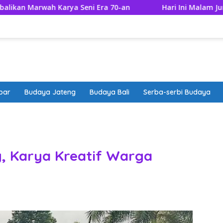
arya Seni Era 70-an
Hari Ini Malam Jumat Apa? Cek W
bar
Budaya Jateng
Budaya Bali
Serba-serbi Budaya
band
g, Karya Kreatif Warga