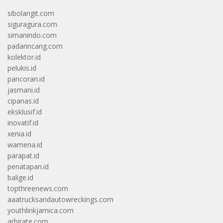
sibolangit.com
siguragura.com
simanindo.com
padarincang.com
kolektor.id
pelukis.id
pancoran.id
jasmani.id
cipanas.id
eksklusif.id
inovatif.id
xenia.id
wamena.id
parapat.id
penatapan.id
balige.id
topthreenews.com
aaatrucksandautowreckings.com
youthlinkjamica.com
arbirate.com