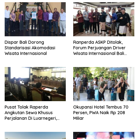
Dispar Bali Dorong
Ranperda ASKP Ditolak,
Standarisasi Akomodasi
Forum Perjuangan Driver
Wisata Internasional
Wisata Internasional Bali
Minta Tarif Disesuaikan
Pusat Tolak Raperda
Okupansi Hotel Tembus 70
Angkutan Sewa Khusus
Persen, PWA Naik Rp 208
Perjalanan Di Luarnegeri,
Miliar
DPRD Bali Akansegera
Perjuangkan Kembali