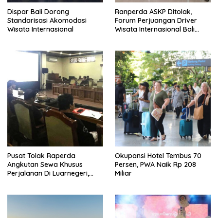
Dispar Bali Dorong
Ranperda ASKP Ditolak,
Standarisasi Akomodasi
Forum Perjuangan Driver
Wisata Internasional
Wisata Internasional Bali
Minta Tarif Disesuaikan
Pusat Tolak Raperda
Okupansi Hotel Tembus 70
Angkutan Sewa Khusus
Persen, PWA Naik Rp 208
Perjalanan Di Luarnegeri,
Miliar
DPRD Bali Akansegera
Perjuangkan Kembali