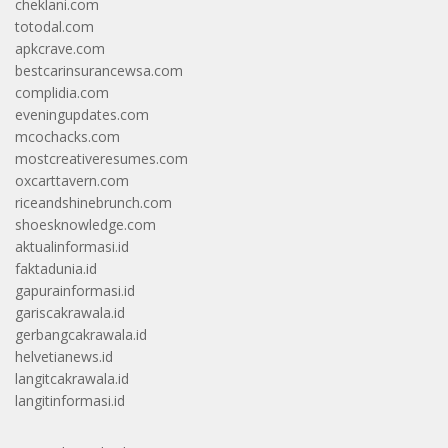
cheklani.com
totodal.com
apkcrave.com
bestcarinsurancewsa.com
complidia.com
eveningupdates.com
mcochacks.com
mostcreativeresumes.com
oxcarttavern.com
riceandshinebrunch.com
shoesknowledge.com
aktualinformasi.id
faktadunia.id
gapurainformasi.id
gariscakrawala.id
gerbangcakrawala.id
helvetianews.id
langitcakrawala.id
langitinformasi.id