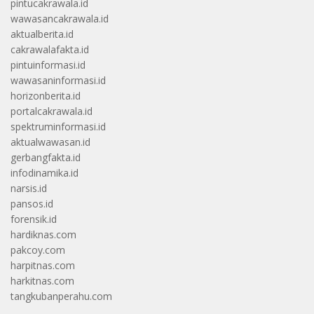
pintucakrawala.id
wawasancakrawala.id
aktualberita.id
cakrawalafakta.id
pintuinformasi.id
wawasaninformasi.id
horizonberita.id
portalcakrawala.id
spektruminformasi.id
aktualwawasan.id
gerbangfakta.id
infodinamika.id
narsis.id
pansos.id
forensik.id
hardiknas.com
pakcoy.com
harpitnas.com
harkitnas.com
tangkubanperahu.com