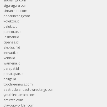
sibolangit.com
siguragura.com
simanindo.com
padarincang.com
kolektor.id
pelukis.id
pancoran.id
jasmani.id
cipanas.id
eksklusif.id
inovatif.id
xenia.id
wamena.id
parapat.id
penatapan.id
balige.id
topthreenews.com
aaatrucksandautowreckings.com
youthlinkjamica.com
arbirate.com
playoutworlder.com