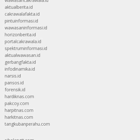
wawasancakrawala.id
aktualberita.id
cakrawalafakta.id
pintuinformasi.id
wawasaninformasi.id
horizonberita.id
portalcakrawala.id
spektruminformasi.id
aktualwawasan.id
gerbangfakta.id
infodinamika.id
narsis.id
pansos.id
forensik.id
hardiknas.com
pakcoy.com
harpitnas.com
harkitnas.com
tangkubanperahu.com