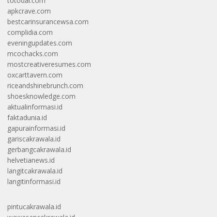
totodal.com
apkcrave.com
bestcarinsurancewsa.com
complidia.com
eveningupdates.com
mcochacks.com
mostcreativeresumes.com
oxcarttavern.com
riceandshinebrunch.com
shoesknowledge.com
aktualinformasi.id
faktadunia.id
gapurainformasi.id
gariscakrawala.id
gerbangcakrawala.id
helvetianews.id
langitcakrawala.id
langitinformasi.id
pintucakrawala.id