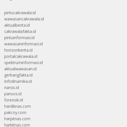
pintucakrawala.id
wawasancakrawala.id
aktualberita.id
cakrawalafakta.id
pintuinformasi.id
wawasaninformasi.id
horizonberita.id
portalcakrawala.id
spektruminformasi.id
aktualwawasan.id
gerbangfakta.id
infodinamika.id
narsis.id
pansos.id
forensik.id
hardiknas.com
pakcoy.com
harpitnas.com
harkitnas.com