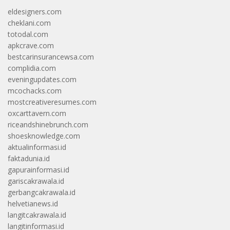
eldesigners.com
cheklani.com
totodal.com
apkcrave.com
bestcarinsurancewsa.com
complidia.com
eveningupdates.com
mcochacks.com
mostcreativeresumes.com
oxcarttavern.com
riceandshinebrunch.com
shoesknowledge.com
aktualinformasi.id
faktadunia.id
gapurainformasi.id
gariscakrawala.id
gerbangcakrawala.id
helvetianews.id
langitcakrawala.id
langitinformasi.id