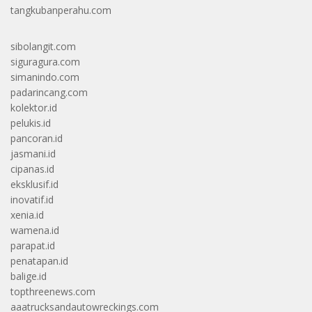
tangkubanperahu.com
sibolangit.com
siguragura.com
simanindo.com
padarincang.com
kolektor.id
pelukis.id
pancoran.id
jasmani.id
cipanas.id
eksklusif.id
inovatif.id
xenia.id
wamena.id
parapat.id
penatapan.id
balige.id
topthreenews.com
aaatrucksandautowreckings.com