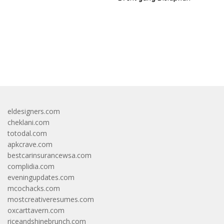
bandar besar starlight princess1000 bagi bonus
eldesigners.com
cheklani.com
totodal.com
apkcrave.com
bestcarinsurancewsa.com
complidia.com
eveningupdates.com
mcochacks.com
mostcreativeresumes.com
oxcarttavern.com
riceandshinebrunch.com