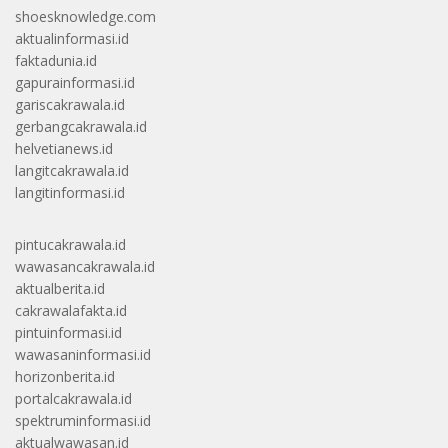
shoesknowledge.com
aktualinformasi.id
faktadunia.id
gapurainformasi.id
gariscakrawala.id
gerbangcakrawala.id
helvetianews.id
langitcakrawala.id
langitinformasi.id
pintucakrawala.id
wawasancakrawala.id
aktualberita.id
cakrawalafakta.id
pintuinformasi.id
wawasaninformasi.id
horizonberita.id
portalcakrawala.id
spektruminformasi.id
aktualwawasan.id