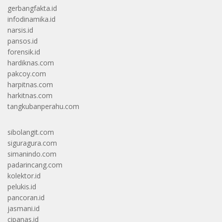
gerbangfakta.id
infodinamika.id
narsis.id
pansos.id
forensik.id
hardiknas.com
pakcoy.com
harpitnas.com
harkitnas.com
tangkubanperahu.com
sibolangit.com
siguragura.com
simanindo.com
padarincang.com
kolektor.id
pelukis.id
pancoran.id
jasmani.id
cipanas.id