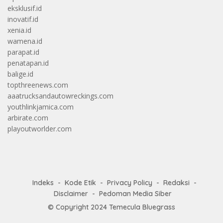
eksklusif.id
inovatif.id
xenia.id
wamena.id
parapat.id
penatapan.id
balige.id
topthreenews.com
aaatrucksandautowreckings.com
youthlinkjamica.com
arbirate.com
playoutworlder.com
Indeks
Kode Etik
Privacy Policy
Redaksi
Disclaimer
Pedoman Media Siber
© Copyright 2024
Temecula Bluegrass