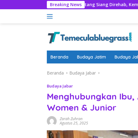
Langsung
ma Nyadran
Rumentang Siang Direhab, Kembalikan Mar
Breaking News
ke
konten
Beranda
Budaya Jatim
Budaya Ja
Beranda
Budaya Jabar
Budaya Jabar
Menghubungkan Ibu, 
Women & Junior
Zarah Zuhran
Agustus 25, 2025