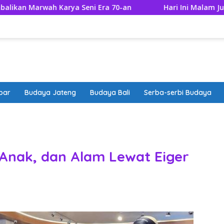
wah Karya Seni Era 70-an
Hari Ini Malam Jumat Apa? 
bar
Budaya Jateng
Budaya Bali
Serba-serbi Budaya
band
Anak, dan Alam Lewat Eiger