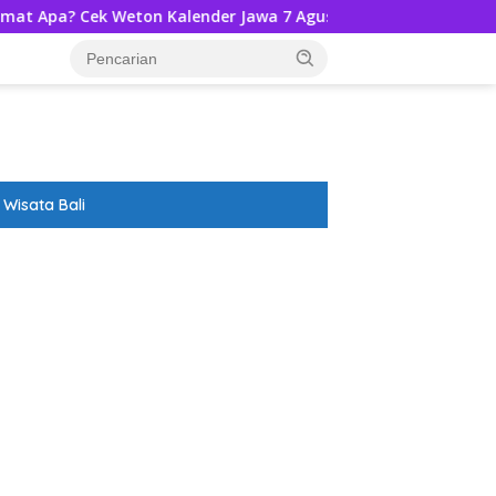
Cek Weton Kalender Jawa 7 Agustus 2026-Ramalannya!
D
Wisata Bali
ar besar starlight princess1000 bagi bonus