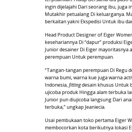
ingin dijelajahi Dari seorang ibu, juga
Mutakhir petualang Di keluarganya. Ma
berkaitan yakni Ekspedisi Untuk ibu da
Head Product Designer of Eiger Women 
kesehariannya Di “dapur” produksi Eig
Junior desainer Di Eiger mayoritasnya
perempuan Untuk perempuan.
“Tangan-tangan perempuan Di Regu de
warna bumi, warna kue juga warna acti
Indonesia,
fitting
desain khusus Untuk 
ujicoba produk Hingga alam terbuka l
Junior pun diujicoba langsung Dari an
terbuka,” ungkap Jeaniecia.
Usai pembukaan toko pertama Eiger Wo
membocorkan kota berikutnya lokasi Ei