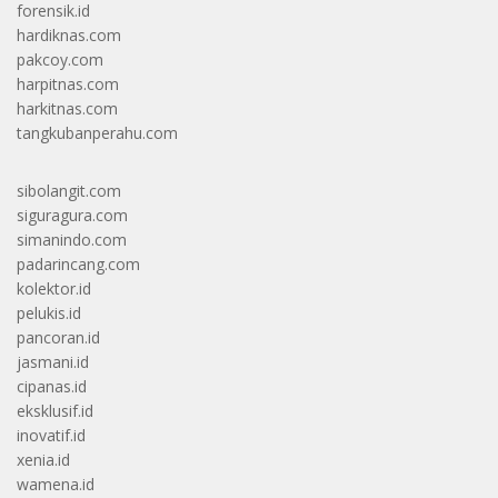
forensik.id
hardiknas.com
pakcoy.com
harpitnas.com
harkitnas.com
tangkubanperahu.com
sibolangit.com
siguragura.com
simanindo.com
padarincang.com
kolektor.id
pelukis.id
pancoran.id
jasmani.id
cipanas.id
eksklusif.id
inovatif.id
xenia.id
wamena.id