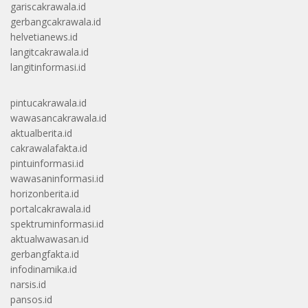
gariscakrawala.id
gerbangcakrawala.id
helvetianews.id
langitcakrawala.id
langitinformasi.id
pintucakrawala.id
wawasancakrawala.id
aktualberita.id
cakrawalafakta.id
pintuinformasi.id
wawasaninformasi.id
horizonberita.id
portalcakrawala.id
spektruminformasi.id
aktualwawasan.id
gerbangfakta.id
infodinamika.id
narsis.id
pansos.id