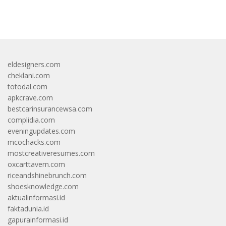
bandar besar starlight princess1000 bagi bonus
eldesigners.com
cheklani.com
totodal.com
apkcrave.com
bestcarinsurancewsa.com
complidia.com
eveningupdates.com
mcochacks.com
mostcreativeresumes.com
oxcarttavern.com
riceandshinebrunch.com
shoesknowledge.com
aktualinformasi.id
faktadunia.id
gapurainformasi.id