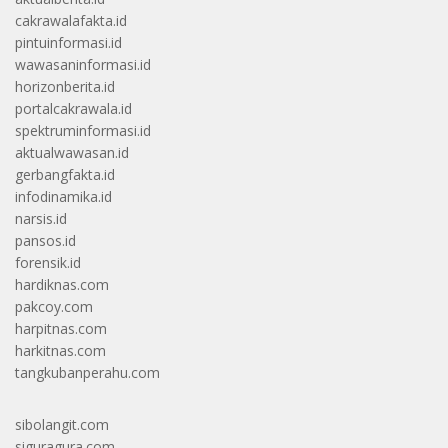
cakrawalafakta.id
pintuinformasi.id
wawasaninformasi.id
horizonberita.id
portalcakrawala.id
spektruminformasi.id
aktualwawasan.id
gerbangfakta.id
infodinamika.id
narsis.id
pansos.id
forensik.id
hardiknas.com
pakcoy.com
harpitnas.com
harkitnas.com
tangkubanperahu.com
sibolangit.com
siguragura.com