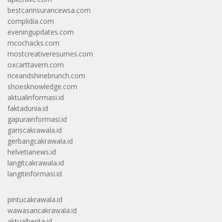
bestcarinsurancewsa.com
complidia.com
eveningupdates.com
mcochacks.com
mostcreativeresumes.com
oxcarttavern.com
riceandshinebrunch.com
shoesknowledge.com
aktualinformasi.id
faktadunia.id
gapurainformasi.id
gariscakrawala.id
gerbangcakrawala.id
helvetianews.id
langitcakrawala.id
langitinformasi.id
pintucakrawala.id
wawasancakrawala.id
aktualberita.id