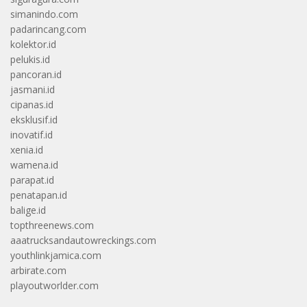
simanindo.com
padarincang.com
kolektor.id
pelukis.id
pancoran.id
jasmani.id
cipanas.id
eksklusif.id
inovatif.id
xenia.id
wamena.id
parapat.id
penatapan.id
balige.id
topthreenews.com
aaatrucksandautowreckings.com
youthlinkjamica.com
arbirate.com
playoutworlder.com