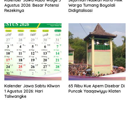
Kalender Jawa Rabu Wage 5
Sejumlah Naskah Kuno Milik
Agustus 2026: Besar Potensi
Warga Tumang Boyolali
Rezekinya
Didigitalisasi
Kalender Jawa Sabtu Kliwon
65 Ribu Kue Apem Disebar Di
1 Agustus 2026: Hari
Puncak Yaaqawiyyu Klaten
Taliwangke
bandar besar starlight princess1000 bagi bonus