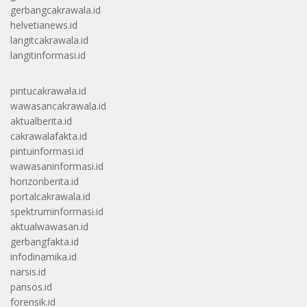
gerbangcakrawala.id
helvetianews.id
langitcakrawala.id
langitinformasi.id
pintucakrawala.id
wawasancakrawala.id
aktualberita.id
cakrawalafakta.id
pintuinformasi.id
wawasaninformasi.id
horizonberita.id
portalcakrawala.id
spektruminformasi.id
aktualwawasan.id
gerbangfakta.id
infodinamika.id
narsis.id
pansos.id
forensik.id