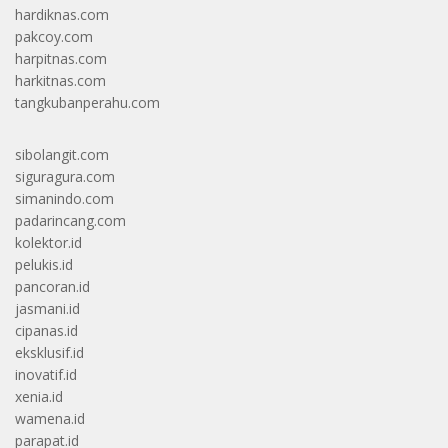
hardiknas.com
pakcoy.com
harpitnas.com
harkitnas.com
tangkubanperahu.com
sibolangit.com
siguragura.com
simanindo.com
padarincang.com
kolektor.id
pelukis.id
pancoran.id
jasmani.id
cipanas.id
eksklusif.id
inovatif.id
xenia.id
wamena.id
parapat.id