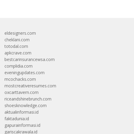
eldesigners.com
cheklani.com
totodal.com
apkcrave.com
bestcarinsurancewsa.com
complidia.com
eveningupdates.com
mcochacks.com
mostcreativeresumes.com
oxcarttavern.com
riceandshinebrunch.com
shoesknowledge.com
aktualinformasi.id
faktadunia.id
gapurainformasi.id
gariscakrawala.id