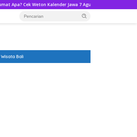
 Weton Kalender Jawa 7 Agustus 2026-Ramalannya!
Disp
Wisata Bali
ar besar starlight princess1000 bagi bonus