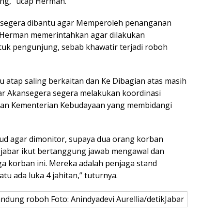
ng,” ucap Herman.
nsegera dibantu agar Memperoleh penanganan
tu, Herman memerintahkan agar dilakukan
uk pengunjung, sebab khawatir terjadi roboh
yu atap saling berkaitan dan Ke Dibagian atas masih
ar Akansegera segera melakukan koordinasi
 dan Kementerian Kebudayaan yang membidangi
bud agar dimonitor, supaya dua orang korban
v jabar ikut bertanggung jawab mengawal dan
ga korban ini. Mereka adalah penjaga stand
tu ada luka 4 jahitan,” tuturnya.
dung roboh Foto: Anindyadevi Aurellia/detikJabar