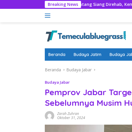
Langsung
Nyadran
Rumentang Siang Direhab, Kembalikan Marwah
Breaking News
ke
konten
Beranda
Budaya Jatim
Budaya Ja
Beranda
Budaya Jabar
Budaya Jabar
Pemprov Jabar Targe
Sebelumnya Musim H
Zarah Zuhran
Oktober 31, 2024