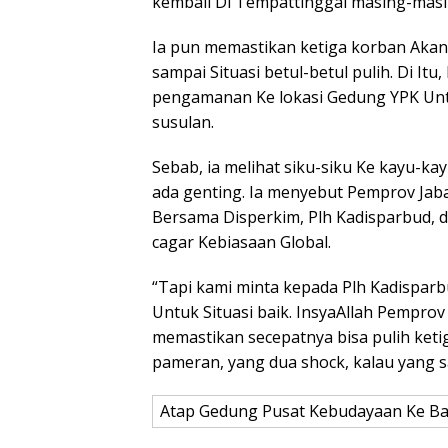
kembali Di Tempattinggal masing-masi
Ia pun memastikan ketiga korban Aka
sampai Situasi betul-betul pulih. Di I
pengamanan Ke lokasi Gedung YPK Unt
susulan.
Sebab, ia melihat siku-siku Ke kayu-ka
ada genting. Ia menyebut Pemprov Jab
Bersama Disperkim, Plh Kadisparbud,
cagar Kebiasaan Global.
“Tapi kami minta kepada Plh Kadispar
Untuk Situasi baik. InsyaAllah Pempro
memastikan secepatnya bisa pulih keti
pameran, yang dua shock, kalau yang sa
Atap Gedung Pusat Kebudayaan Ke Ban