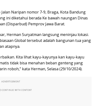
 Jalan Naripan nomor 7-9, Braga, Kota Bandung
ung ini diketahui berada Ke bawah naungan Dinas
aan (Disparbud) Pemprov Jawa Barat.
bar, Herman Suryatman langsung meninjau lokasi.
iasaan Global tersebut adalah bangunan tua yang
an atapnya.
baikan. Kita lihat kayu-kayunya kan kayu-kayu
omatis tidak bisa menahan beban genteng yang
arin roboh,” kata Herman, Selasa (29/10/2024).
ADVERTISEMENT
TO CONTINUE WITH CONTENT