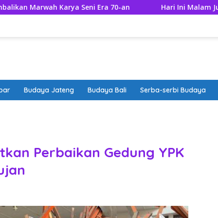
 Karya Seni Era 70-an
Hari Ini Malam Jumat Apa? Cek
bar
Budaya Jateng
Budaya Bali
Serba-serbi Budaya
band
tkan Perbaikan Gedung YPK
ujan