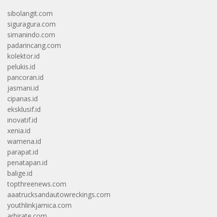
sibolangit.com
siguragura.com
simanindo.com
padarincang.com
kolektor.id
pelukis.id
pancoran.id
jasmani.id
cipanas.id
eksklusif.id
inovatif.id
xenia.id
wamena.id
parapat.id
penatapan.id
balige.id
topthreenews.com
aaatrucksandautowreckings.com
youthlinkjamica.com
arbirate.com