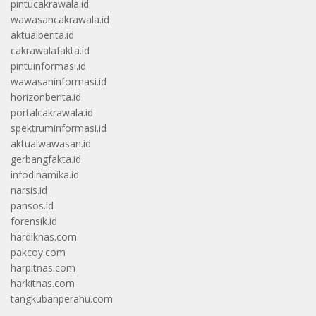
pintucakrawala.id
wawasancakrawala.id
aktualberita.id
cakrawalafakta.id
pintuinformasi.id
wawasaninformasi.id
horizonberita.id
portalcakrawala.id
spektruminformasi.id
aktualwawasan.id
gerbangfakta.id
infodinamika.id
narsis.id
pansos.id
forensik.id
hardiknas.com
pakcoy.com
harpitnas.com
harkitnas.com
tangkubanperahu.com