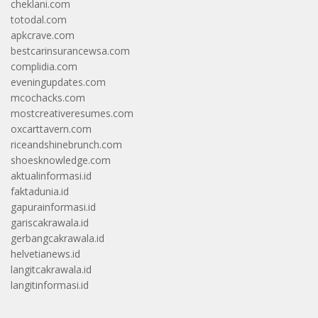
cheklani.com
totodal.com
apkcrave.com
bestcarinsurancewsa.com
complidia.com
eveningupdates.com
mcochacks.com
mostcreativeresumes.com
oxcarttavern.com
riceandshinebrunch.com
shoesknowledge.com
aktualinformasi.id
faktadunia.id
gapurainformasi.id
gariscakrawala.id
gerbangcakrawala.id
helvetianews.id
langitcakrawala.id
langitinformasi.id