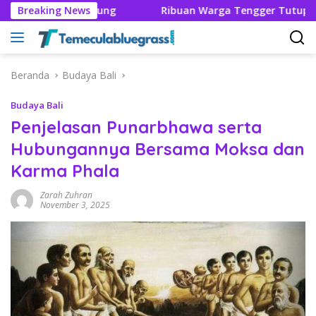
Langsung
ingga Bandung
Breaking News
Ribuan Warga Tengger Tutup Rangkaian
ke
konten
Beranda
Budaya Bali
Budaya Bali
Penjelasan Punarbhawa serta
Hubungannya Bersama Moksa dan
Karma Phala
Zarah Zuhran
November 3, 2025