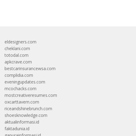
bandar besar starlight princess1000 bagi bonus
eldesigners.com
cheklani.com
totodal.com
apkcrave.com
bestcarinsurancewsa.com
complidia.com
eveningupdates.com
mcochacks.com
mostcreativeresumes.com
oxcarttavern.com
riceandshinebrunch.com
shoesknowledge.com
aktualinformasi.id
faktadunia.id
gapurainformasi.id