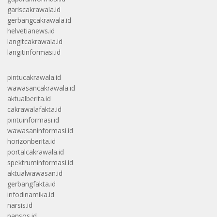
gariscakrawala.id
gerbangcakrawala.id
helvetianews.id
langitcakrawala.id
langitinformasi.id
pintucakrawala.id
wawasancakrawala.id
aktualberita.id
cakrawalafakta.id
pintuinformasi.id
wawasaninformasi.id
horizonberita.id
portalcakrawala.id
spektruminformasi.id
aktualwawasan.id
gerbangfakta.id
infodinamika.id
narsis.id
pansos.id