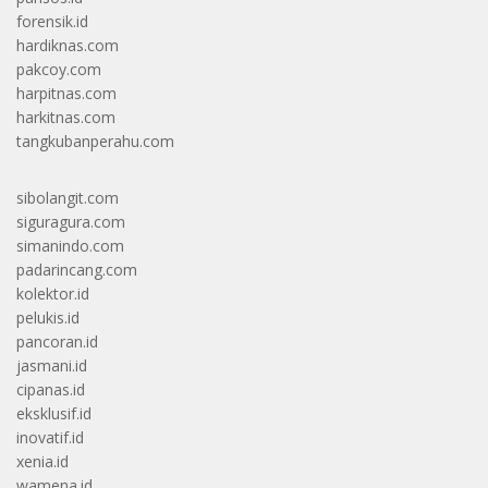
forensik.id
hardiknas.com
pakcoy.com
harpitnas.com
harkitnas.com
tangkubanperahu.com
sibolangit.com
siguragura.com
simanindo.com
padarincang.com
kolektor.id
pelukis.id
pancoran.id
jasmani.id
cipanas.id
eksklusif.id
inovatif.id
xenia.id
wamena.id