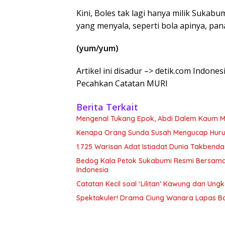
Kini, Boles tak lagi hanya milik Sukabu
yang menyala, seperti bola apinya, pa
(yum/yum)
Artikel ini disadur –> detik.com Indon
Pecahkan Catatan MURI
Berita Terkait
Mengenal Tukang Epok, Abdi Dalem Kaum M
Kenapa Orang Sunda Susah Mengucap Huruf 
1.725 Warisan Adat Istiadat Dunia Takbend
Bedog Kala Petok Sukabumi Resmi Bersama
Indonesia
Catatan Kecil soal ‘Lilitan’ Kawung dan Ung
Spektakuler! Drama Ciung Wanara Lapas B