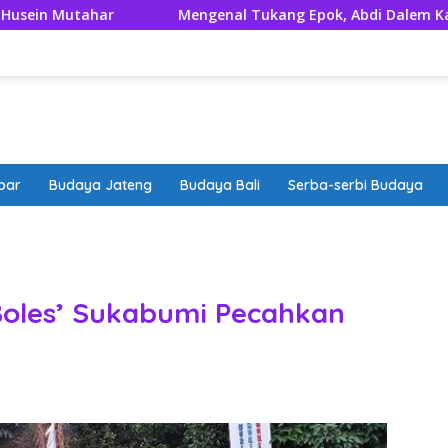
Mengenal Tukang Epok, Abdi Dalem Kaum Menak Prian
bar
Budaya Jateng
Budaya Bali
Serba-serbi Budaya
band
Boles’ Sukabumi Pecahkan