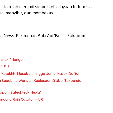
mi. Ia telah menjadi simbol kebudayaan Indonesia
nas, menyihir, dan membekas.
esia News: Permainan Bola Api ‘Boles’ Sukabumi
enak Priangan
‘F’ ?
a Mutakhir, Masakan hingga Jamu Masuk Daftar
 Sebab Itu Warisan Kebiasaan Global Takbenda
kapan ‘Sateukteuk Heula’
andung Raih Catatan MURI