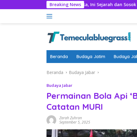
Langsung
Lagu Hari Merdeka, Ini Sejarah dan Sosok Husein Mutahar
Breaking News
ke
konten
Beranda
Budaya Jatim
Budaya Ja
Beranda
Budaya Jabar
Budaya Jabar
Permainan Bola Api ‘
Catatan MURI
Zarah Zuhran
September 5, 2025