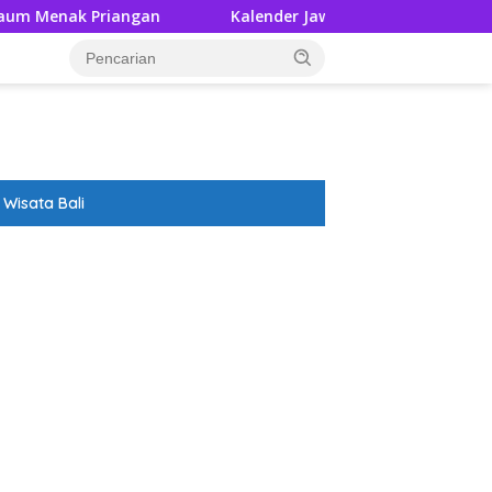
gan
Kalender Jawa Rabu Wage 5 Agustus 2026: Besar Po
Wisata Bali
ar besar starlight princess1000 bagi bonus