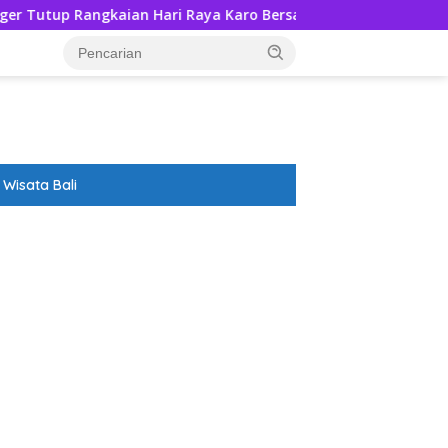
Hari Raya Karo Bersama Nyadran
Rumentang Siang Dir
Wisata Bali
ar besar starlight princess1000 bagi bonus