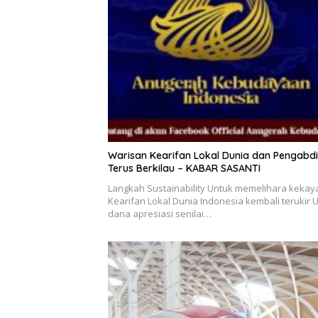
Warisan Kearifan Lokal Dunia dan Pengabd
Terus Berkilau – KABAR SASANTI
Langkah Sustainability Untuk memelihara keka
Kearifan Lokal Dunia Indonesia kembali terukir 
dana apresiasi senilai…