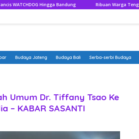
ngga Bandung
Ribuan Warga Tengger Tutup Rangkaian 
bar
Budaya Jateng
Budaya Bali
Serba-serbi Budaya
band
iah Umum Dr. Tiffany Tsao Ke
lia – KABAR SASANTI