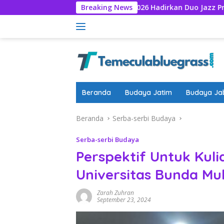
Langsung
P Jazz Universe 2026 Hadirkan Duo Jazz Prancis WATCHDOG Hi
Breaking News
ke
konten
Beranda
Budaya Jatim
Budaya Ja
Beranda
Serba-serbi Budaya
Serba-serbi Budaya
Perspektif Untuk Kul
Universitas Bunda Mu
Zarah Zuhran
September 23, 2024