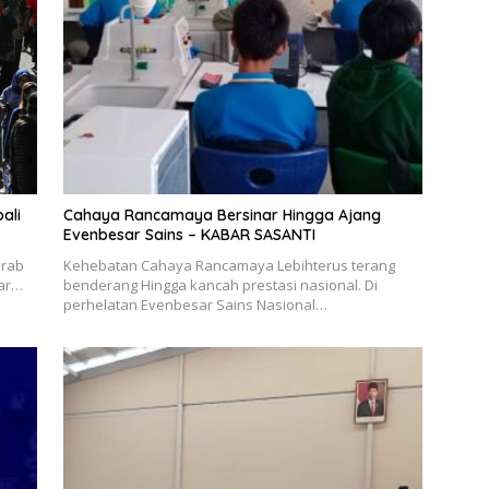
ali
Cahaya Rancamaya Bersinar Hingga Ajang
Evenbesar Sains – KABAR SASANTI
irab
Kehebatan Cahaya Rancamaya Lebihterus terang
lar…
benderang Hingga kancah prestasi nasional. Di
perhelatan Evenbesar Sains Nasional…