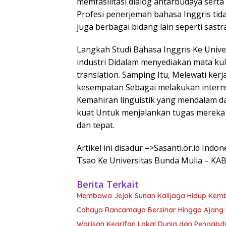
memfasilitasi dialog antarbudaya sert
Profesi penerjemah bahasa Inggris ti
juga berbagai bidang lain seperti sast
Langkah Studi Bahasa Inggris Ke Unive
industri Didalam menyediakan mata kuli
translation. Samping Itu, Melewati ker
kesempatan Sebagai melakukan interns
Kemahiran linguistik yang mendalam 
kuat Untuk menjalankan tugas mereka 
dan tepat.
Artikel ini disadur –>Sasanti.or.id Ind
Tsao Ke Universitas Bunda Mulia – K
Berita Terkait
Membawa Jejak Sunan Kalijaga Hidup Kemb
Cahaya Rancamaya Bersinar Hingga Ajang 
Warisan Kearifan Lokal Dunia dan Pengabdi