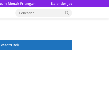
iangan
Kalender Jawa Rabu Wage 5 Agustus 2026: Besar
Wisata Bali
ar besar starlight princess1000 bagi bonus