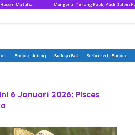
ar
Mengenal Tukang Epok, Abdi Dalem Kaum Menak Pr
bar
Budaya Jateng
Budaya Bali
Serba-serbi Budaya
band
ni 6 Januari 2026: Pisces
ta