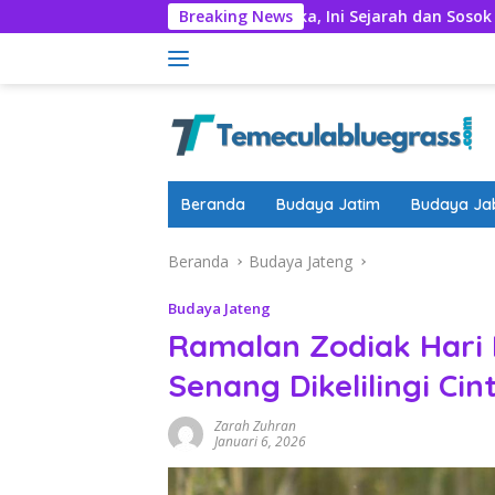
Langsung
Lagu Hari Merdeka, Ini Sejarah dan Sosok Husein Mutah
Breaking News
ke
konten
Beranda
Budaya Jatim
Budaya Ja
Beranda
Budaya Jateng
Budaya Jateng
Ramalan Zodiak Hari I
Senang Dikelilingi Cin
Zarah Zuhran
Januari 6, 2026