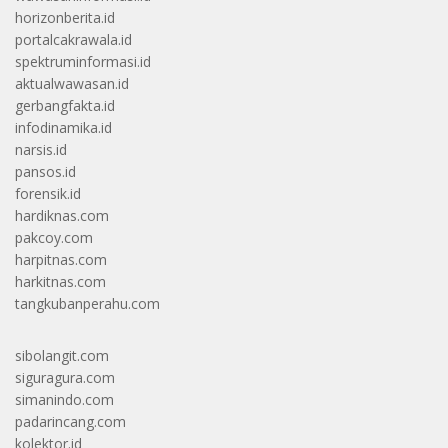
horizonberita.id
portalcakrawala.id
spektruminformasi.id
aktualwawasan.id
gerbangfakta.id
infodinamika.id
narsis.id
pansos.id
forensik.id
hardiknas.com
pakcoy.com
harpitnas.com
harkitnas.com
tangkubanperahu.com
sibolangit.com
siguragura.com
simanindo.com
padarincang.com
kolektor.id