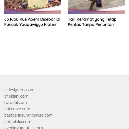
65 Ribu Kue Apem Disebar Di
Tari Keramat yang Tetap
Puncak Yaaqawiyyu Klaten
Pentas Tanpa Penonton
bandar besar starlight princess1000 bagi bonus
eldesigners.com
cheklani.com
totodal.com
apkcrave.com
bestcarinsurancewsa.com
complidia.com
eveningupdates.com