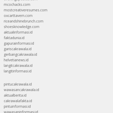
mcochacks.com
mostcreativeresumes.com
oxcarttavern.com
riceandshinebrunch.com
shoesknowledge.com
aktualinformasi.id
faktadunia.id
gapurainformasi.id
gariscakrawala.id
gerbangcakrawala.id
helvetianews.id
langitcakrawala.id
langitinformasi.id
pintucakrawala.id
wawasancakrawala.id
aktualberita.id
cakrawalafakta.id
pintuinformasi.id
wawasaninformasi.id