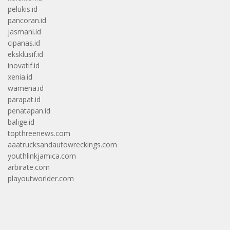
pelukis.id
pancoran.id
jasmani.id
cipanas.id
eksklusif.id
inovatif.id
xenia.id
wamena.id
parapat.id
penatapan.id
balige.id
topthreenews.com
aaatrucksandautowreckings.com
youthlinkjamica.com
arbirate.com
playoutworlder.com