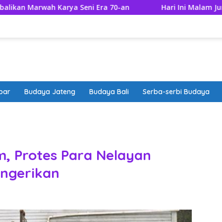
Karya Seni Era 70-an
Hari Ini Malam Jumat Apa? Cek 
bar
Budaya Jateng
Budaya Bali
Serba-serbi Budaya
band
m, Protes Para Nelayan
engerikan