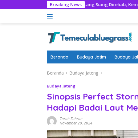
Langsung
Nyadran
Rumentang Siang Direhab, Kembalikan Marwah 
Breaking News
ke
konten
Beranda
Budaya Jatim
Budaya Ja
Beranda
Budaya Jateng
Budaya Jateng
Sinopsis Perfect Stor
Hadapi Badai Laut M
Zarah Zuhran
November 20, 2024