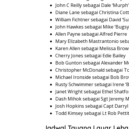
John C Reilly sebagai Dale ‘Murp
Diane Lane sebagai Christina Cot
William Fichtner sebagai David ‘Sul
John Hawkes sebagai Mike ‘Bugs
Allen Payne sebagai Alfred Pierre
Mary Elizabeth Mastrantonio seb
Karen Allen sebagai Melissa Brow
Cherry Jones sebagai Edie Bailey
Bob Gunton sebagai Alexander McA
Christopher McDonald sebagai T
Michael Ironside sebagai Bob Br
Rusty Schwimmer sebagai Irene ‘B
Janet Wright sebagai Ethel Shatfo
Dash Mihok sebagai Sgt Jeremy Mi
Josh Hopkins sebagai Capt Darryl
Todd Kimsey sebagai Lt Rob Petti
Jadwal Tayang Layar Lebar