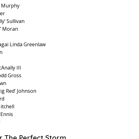
h’ Murphy
ter
ly’ Sullivan
y’ Moran
agai Linda Greenlaw
n
nally III
odd Gross
own
ig Red’ Johnson
rd
tchell
 Ennis
t
 The Perfect Storm