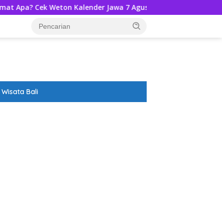
Weton Kalender Jawa 7 Agustus 2026-Ramalannya!
Disp
Wisata Bali
ar besar starlight princess1000 bagi bonus