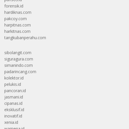
forensik.id
hardiknas.com
pakcoy.com
harpitnas.com
harkitnas.com
tangkubanperahu.com
sibolangit.com
siguragura.com
simanindo.com
padarincang.com
kolektor.id
pelukis.id
pancoran.id
jasmani.id
cipanas.id
eksklusif.id
inovatif.id
xenia.id
wamena.id