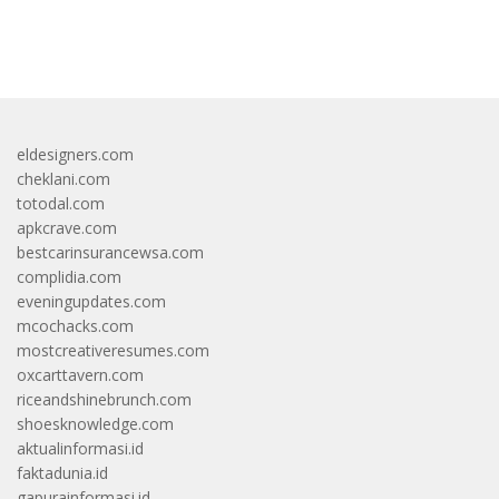
bandar besar starlight princess1000 bagi bonus
eldesigners.com
cheklani.com
totodal.com
apkcrave.com
bestcarinsurancewsa.com
complidia.com
eveningupdates.com
mcochacks.com
mostcreativeresumes.com
oxcarttavern.com
riceandshinebrunch.com
shoesknowledge.com
aktualinformasi.id
faktadunia.id
gapurainformasi.id