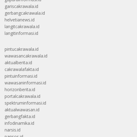
gariscakrawala.id
gerbangcakrawala.id
helvetianews.id
langitcakrawala.id
langitinformasi.id
pintucakrawala.id
wawasancakrawala.id
aktualberita.id
cakrawalafakta.id
pintuinformasi.id
wawasaninformasi.id
horizonberita.id
portalcakrawala.id
spektruminformasi.id
aktualwawasan.id
gerbangfakta.id
infodinamika.id
narsis.id
pansos.id