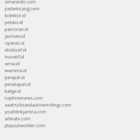
simanindo.com
padarincang.com
kolektor.id
pelukis.id
pancoran.id
jasmani.id
cipanas.id
eksklusif.id
inovatif.id
xenia.id
wamena.id
parapat.id
penatapan.id
balige.id
topthreenews.com
aaatrucksandautowreckings.com
youthlinkjamica.com
arbirate.com
playoutworlder.com