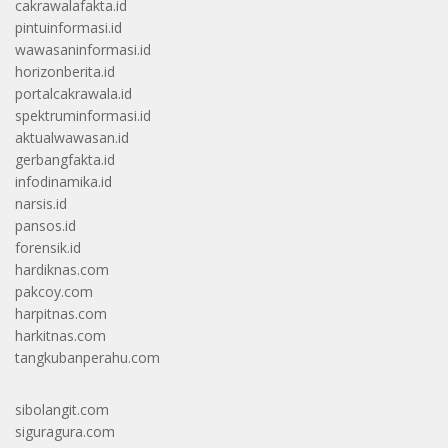
cakrawalafakta.id
pintuinformasi.id
wawasaninformasi.id
horizonberita.id
portalcakrawala.id
spektruminformasi.id
aktualwawasan.id
gerbangfakta.id
infodinamika.id
narsis.id
pansos.id
forensik.id
hardiknas.com
pakcoy.com
harpitnas.com
harkitnas.com
tangkubanperahu.com
sibolangit.com
siguragura.com