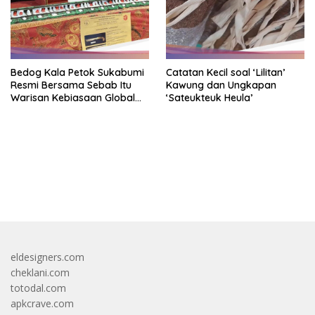
Bedog Kala Petok Sukabumi
Catatan Kecil soal ‘Lilitan’
Resmi Bersama Sebab Itu
Kawung dan Ungkapan
Warisan Kebiasaan Global
‘Sateukteuk Heula’
Takbenda Indonesia
bandar besar starlight princess1000 bagi bonus
eldesigners.com
cheklani.com
totodal.com
apkcrave.com