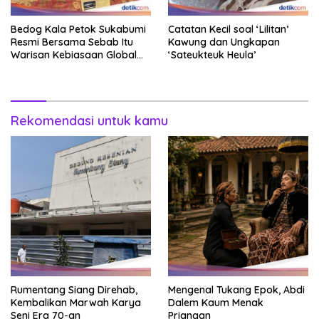
Bedog Kala Petok Sukabumi
Catatan Kecil soal ‘Lilitan’
Resmi Bersama Sebab Itu
Kawung dan Ungkapan
Warisan Kebiasaan Global
‘Sateukteuk Heula’
Takbenda Indonesia
Rekomendasi untuk kamu
Rumentang Siang Direhab,
Mengenal Tukang Epok, Abdi
Kembalikan Marwah Karya
Dalem Kaum Menak
Seni Era 70-an
Priangan