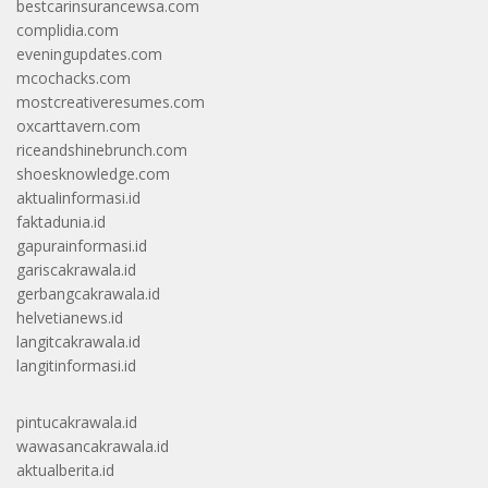
bestcarinsurancewsa.com
complidia.com
eveningupdates.com
mcochacks.com
mostcreativeresumes.com
oxcarttavern.com
riceandshinebrunch.com
shoesknowledge.com
aktualinformasi.id
faktadunia.id
gapurainformasi.id
gariscakrawala.id
gerbangcakrawala.id
helvetianews.id
langitcakrawala.id
langitinformasi.id
pintucakrawala.id
wawasancakrawala.id
aktualberita.id