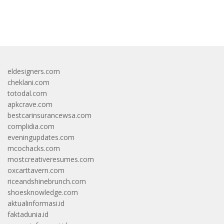
bandar besar starlight princess1000 bagi bonus
eldesigners.com
cheklani.com
totodal.com
apkcrave.com
bestcarinsurancewsa.com
complidia.com
eveningupdates.com
mcochacks.com
mostcreativeresumes.com
oxcarttavern.com
riceandshinebrunch.com
shoesknowledge.com
aktualinformasi.id
faktadunia.id