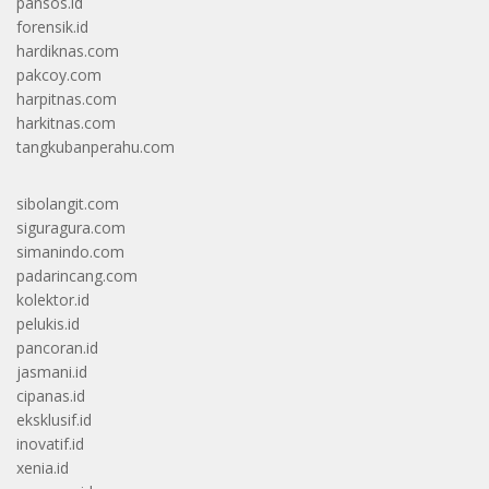
pansos.id
forensik.id
hardiknas.com
pakcoy.com
harpitnas.com
harkitnas.com
tangkubanperahu.com
sibolangit.com
siguragura.com
simanindo.com
padarincang.com
kolektor.id
pelukis.id
pancoran.id
jasmani.id
cipanas.id
eksklusif.id
inovatif.id
xenia.id