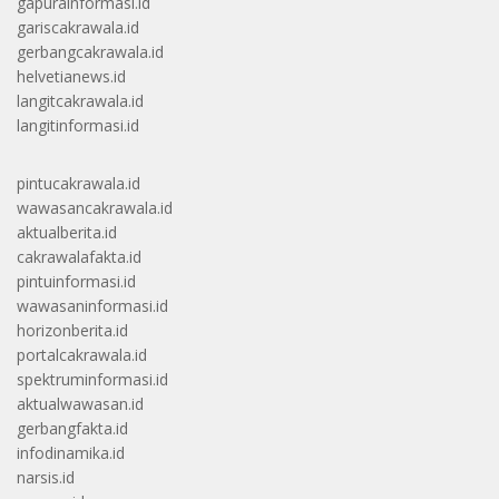
gapurainformasi.id
gariscakrawala.id
gerbangcakrawala.id
helvetianews.id
langitcakrawala.id
langitinformasi.id
pintucakrawala.id
wawasancakrawala.id
aktualberita.id
cakrawalafakta.id
pintuinformasi.id
wawasaninformasi.id
horizonberita.id
portalcakrawala.id
spektruminformasi.id
aktualwawasan.id
gerbangfakta.id
infodinamika.id
narsis.id