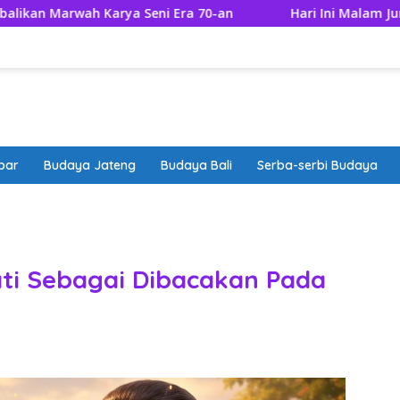
 Karya Seni Era 70-an
Hari Ini Malam Jumat Apa? Cek
bar
Budaya Jateng
Budaya Bali
Serba-serbi Budaya
band
ati Sebagai Dibacakan Pada