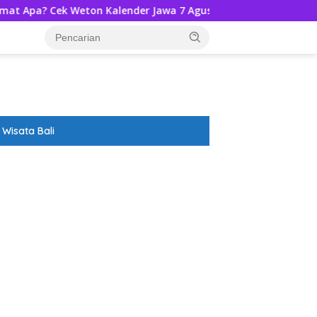
 Weton Kalender Jawa 7 Agustus 2026-Ramalannya!
Dis
Wisata Bali
ar besar starlight princess1000 bagi bonus