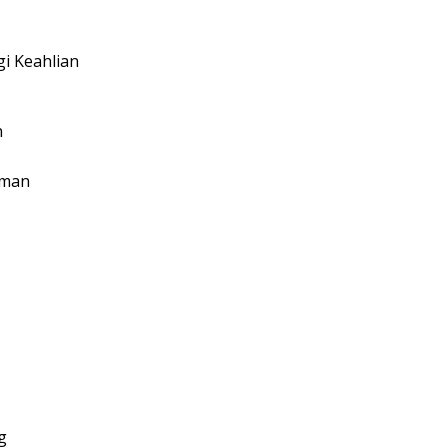
i Keahlian
n
aman
g