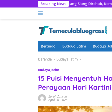
Langsung
 Nyadran
Rumentang Siang Direhab, Kembalikan Marwah
Breaking News
ke
konten
Beranda
Budaya Jatim
Budaya Ja
Beranda
Budaya Jatim
Budaya Jatim
15 Puisi Menyentuh H
Perayaan Hari Kartini
Zarah Zuhran
April 20, 2026