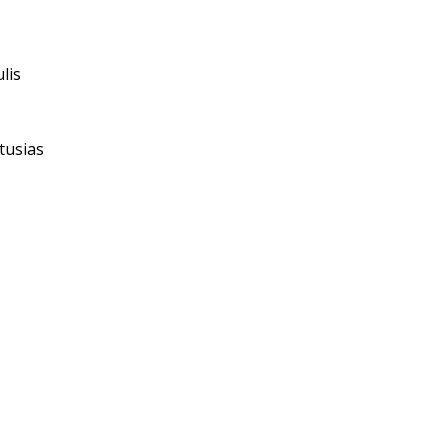
lis
usias