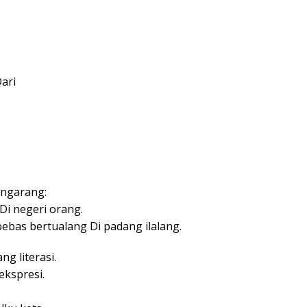
ari
engarang:
Di negeri orang.
bas bertualang Di padang ilalang.
g literasi.
ekspresi.