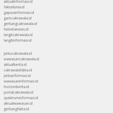
aktualinformasi.id
faktadunia.id
gapurainformasi.id
gariscakrawala.id
gerbangcakrawala.id
helvetianews.id
langitcakrawala.id
langitinformasi.id
pintucakrawala.id
wawasancakrawala.id
aktualberita.id
cakrawalafakta.id
pintuinformasi.id
wawasaninformasi.id
horizonberita.id
portalcakrawala.id
spektruminformasi.id
aktualwawasan.id
gerbangfakta.id