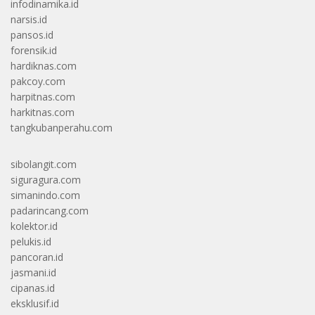
infodinamika.id
narsis.id
pansos.id
forensik.id
hardiknas.com
pakcoy.com
harpitnas.com
harkitnas.com
tangkubanperahu.com
sibolangit.com
siguragura.com
simanindo.com
padarincang.com
kolektor.id
pelukis.id
pancoran.id
jasmani.id
cipanas.id
eksklusif.id