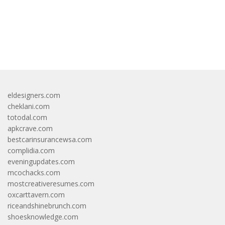
bandar besar starlight princess1000 bagi bonus
eldesigners.com
cheklani.com
totodal.com
apkcrave.com
bestcarinsurancewsa.com
complidia.com
eveningupdates.com
mcochacks.com
mostcreativeresumes.com
oxcarttavern.com
riceandshinebrunch.com
shoesknowledge.com