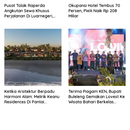
Pusat Tolak Raperda
Okupansi Hotel Tembus 70
Angkutan Sewa Khusus
Persen, PWA Naik Rp 208
Perjalanan Di Luarnegeri,
Miliar
DPRD Bali Akansegera
Perjuangkan Kembali
Ketika Arsitektur Berpadu
Terima Piagam KEN, Bupati
Harmoni Alam: Melirik Keanu
Buleleng Gemakan Lovest Ke
Residences Di Pantai
Wisata Bahari Berkelas
Keramas
Dunia