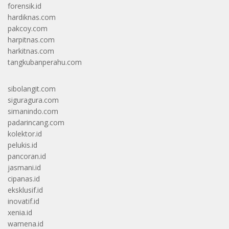
forensik.id
hardiknas.com
pakcoy.com
harpitnas.com
harkitnas.com
tangkubanperahu.com
sibolangit.com
siguragura.com
simanindo.com
padarincang.com
kolektor.id
pelukis.id
pancoran.id
jasmani.id
cipanas.id
eksklusif.id
inovatif.id
xenia.id
wamena.id