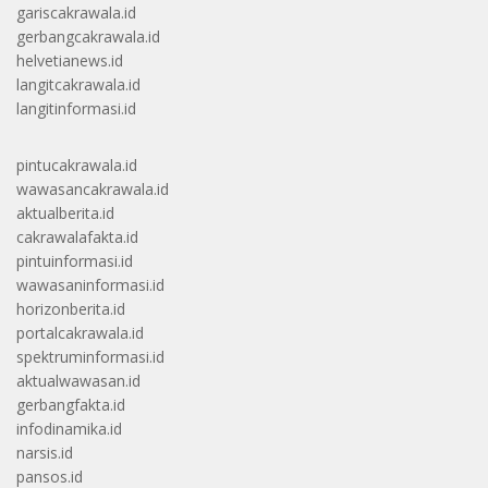
gariscakrawala.id
gerbangcakrawala.id
helvetianews.id
langitcakrawala.id
langitinformasi.id
pintucakrawala.id
wawasancakrawala.id
aktualberita.id
cakrawalafakta.id
pintuinformasi.id
wawasaninformasi.id
horizonberita.id
portalcakrawala.id
spektruminformasi.id
aktualwawasan.id
gerbangfakta.id
infodinamika.id
narsis.id
pansos.id