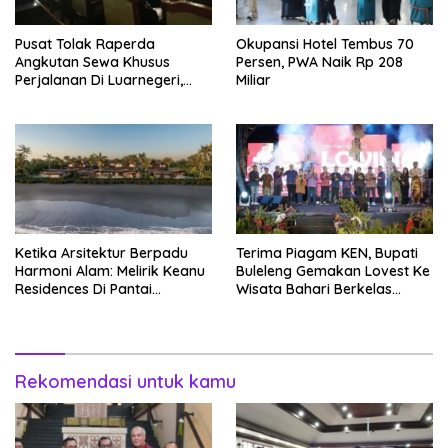
Pusat Tolak Raperda
Okupansi Hotel Tembus 70
Angkutan Sewa Khusus
Persen, PWA Naik Rp 208
Perjalanan Di Luarnegeri,
Miliar
DPRD Bali Akansegera
Perjuangkan Kembali
Ketika Arsitektur Berpadu
Terima Piagam KEN, Bupati
Harmoni Alam: Melirik Keanu
Buleleng Gemakan Lovest Ke
Residences Di Pantai
Wisata Bahari Berkelas
Keramas
Dunia
Rekomendasi untuk kamu