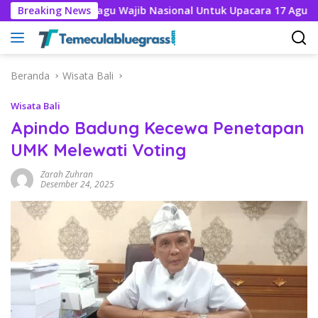
Langsung
Breaking News
12 Lagu Wajib Nasional Untuk Upacara 17 Agustus 202
ke
konten
Beranda
Wisata Bali
Wisata Bali
Apindo Badung Kecewa Penetapan
UMK Melewati Voting
Zarah Zuhran
Desember 24, 2025