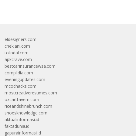
bandar besar starlight princess1000 bagi bonus
eldesigners.com
cheklani.com
totodal.com
apkcrave.com
bestcarinsurancewsa.com
complidia.com
eveningupdates.com
mcochacks.com
mostcreativeresumes.com
oxcarttavern.com
riceandshinebrunch.com
shoesknowledge.com
aktualinformasi.id
faktadunia.id
gapurainformasi.id