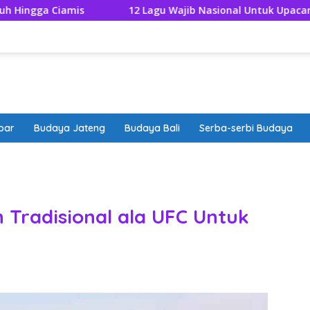
12 Lagu Wajib Nasional Untuk Upacara 17 Agustus 202
bar
Budaya Jateng
Budaya Bali
Serba-serbi Budaya
band
Tradisional ala UFC Untuk