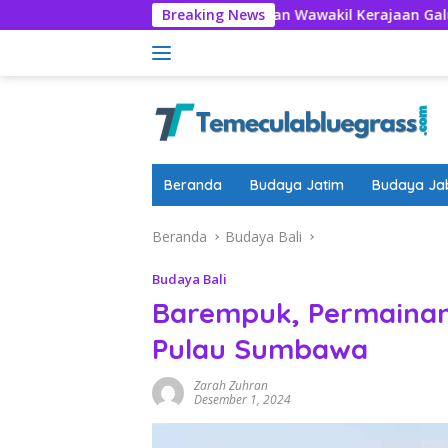
Langsung
t Prosesi Pangistrenan Wawakil Kerajaan Galuh Hingga Ciamis
Breaking News
ke
konten
Beranda
Budaya Jatim
Budaya Ja
Beranda
Budaya Bali
Budaya Bali
Barempuk, Permainan 
Pulau Sumbawa
Zarah Zuhran
Desember 1, 2024