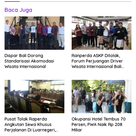
Baca Juga
Dispar Bali Dorong
Ranperda ASKP Ditolak,
Standarisasi Akomodasi
Forum Perjuangan Driver
Wisata Internasional
Wisata Internasional Bali
Minta Tarif Disesuaikan
Pusat Tolak Raperda
Okupansi Hotel Tembus 70
Angkutan Sewa Khusus
Persen, PWA Naik Rp 208
Perjalanan Di Luarnegeri,
Miliar
DPRD Bali Akansegera