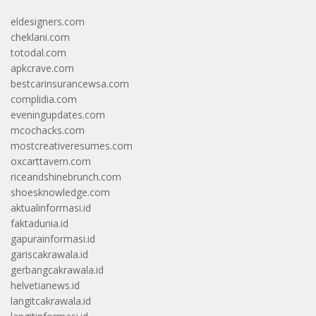
eldesigners.com
cheklani.com
totodal.com
apkcrave.com
bestcarinsurancewsa.com
complidia.com
eveningupdates.com
mcochacks.com
mostcreativeresumes.com
oxcarttavern.com
riceandshinebrunch.com
shoesknowledge.com
aktualinformasi.id
faktadunia.id
gapurainformasi.id
gariscakrawala.id
gerbangcakrawala.id
helvetianews.id
langitcakrawala.id