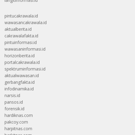
langitinformasi.id
pintucakrawala.id
wawasancakrawala.id
aktualberita.id
cakrawalafakta.id
pintuinformasi.id
wawasaninformasi.id
horizonberita.id
portalcakrawala.id
spektruminformasi.id
aktualwawasan.id
gerbangfakta.id
infodinamika.id
narsis.id
pansos.id
forensik.id
hardiknas.com
pakcoy.com
harpitnas.com