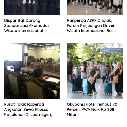
Dispar Bali Dorong
Ranperda ASKP Ditolak,
Standarisasi Akomodasi
Forum Perjuangan Driver
Wisata Internasional
Wisata Internasional Bali
Minta Tarif Disesuaikan
Pusat Tolak Raperda
Okupansi Hotel Tembus 70
Angkutan Sewa Khusus
Persen, PWA Naik Rp 208
Perjalanan Di Luarnegeri,
Miliar
DPRD Bali Akansegera
Perjuangkan Kembali