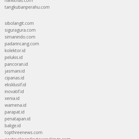
harkitnas.com
tangkubanperahu.com
sibolangit.com
siguragura.com
simanindo.com
padarincang.com
kolektor.id
pelukis.id
pancoran.id
jasmani.id
cipanas.id
eksklusif.id
inovatif.id
xenia.id
wamena.id
parapat.id
penatapan.id
balige.id
topthreenews.com