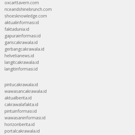
oxcarttavern.com
riceandshinebrunch.com
shoesknowledge.com
aktualinformasi.id
faktadunia.id
gapurainformasi.id
gariscakrawala.id
gerbangcakrawala.id
helvetianews.id
langitcakrawala.id
langitinformasi.id
pintucakrawala.id
wawasancakrawala.id
aktualberita.id
cakrawalafakta.id
pintuinformasi.id
wawasaninformasi.id
horizonberita.id
portalcakrawala.id