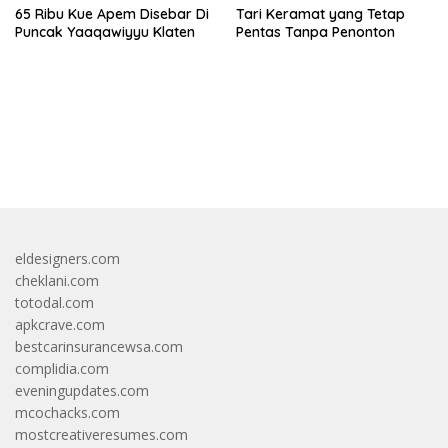
65 Ribu Kue Apem Disebar Di
Tari Keramat yang Tetap
Puncak Yaaqawiyyu Klaten
Pentas Tanpa Penonton
bandar besar starlight princess1000 bagi bonus
eldesigners.com
cheklani.com
totodal.com
apkcrave.com
bestcarinsurancewsa.com
complidia.com
eveningupdates.com
mcochacks.com
mostcreativeresumes.com