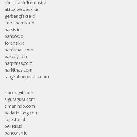
spektruminformasi.id
aktualwawasan.id
gerbangfakta.id
infodinamika.id
narsis.id
pansos.id
forensik.id
hardiknas.com
pakcoy.com
harpitnas.com
harkitnas.com
tangkubanperahu.com
sibolangit.com
siguragura.com
simanindo.com
padarincang.com
kolektor.id
pelukis.id
pancoran.id