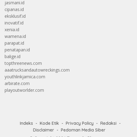
jasmani.id
cipanas.id
eksklusif.id
inovatif.id
xenia.id
wamena.id
parapat.id
penatapan.id
balige.id
topthreenews.com
aaatrucksandautowreckings.com
youthlinkjamica.com
arbirate.com
playoutworlder.com
Indeks
Kode Etik
Privacy Policy
Redaksi
Disclaimer
Pedoman Media Siber