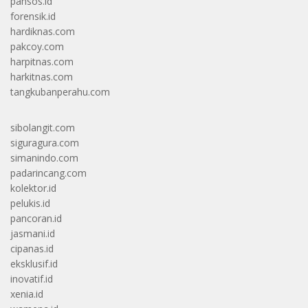
pansos.id
forensik.id
hardiknas.com
pakcoy.com
harpitnas.com
harkitnas.com
tangkubanperahu.com
sibolangit.com
siguragura.com
simanindo.com
padarincang.com
kolektor.id
pelukis.id
pancoran.id
jasmani.id
cipanas.id
eksklusif.id
inovatif.id
xenia.id