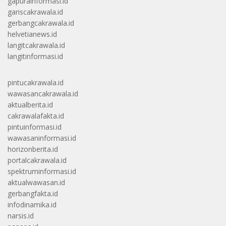
gapurainformasi.id
gariscakrawala.id
gerbangcakrawala.id
helvetianews.id
langitcakrawala.id
langitinformasi.id
pintucakrawala.id
wawasancakrawala.id
aktualberita.id
cakrawalafakta.id
pintuinformasi.id
wawasaninformasi.id
horizonberita.id
portalcakrawala.id
spektruminformasi.id
aktualwawasan.id
gerbangfakta.id
infodinamika.id
narsis.id