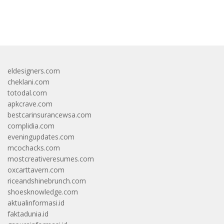
bandar besar starlight princess1000 bagi bonus
eldesigners.com
cheklani.com
totodal.com
apkcrave.com
bestcarinsurancewsa.com
complidia.com
eveningupdates.com
mcochacks.com
mostcreativeresumes.com
oxcarttavern.com
riceandshinebrunch.com
shoesknowledge.com
aktualinformasi.id
faktadunia.id