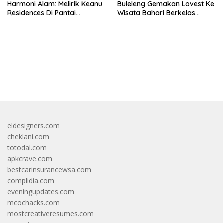
Harmoni Alam: Melirik Keanu
Buleleng Gemakan Lovest Ke
Residences Di Pantai
Wisata Bahari Berkelas
Keramas
Dunia
bandar besar starlight princess1000 bagi bonus
eldesigners.com
cheklani.com
totodal.com
apkcrave.com
bestcarinsurancewsa.com
complidia.com
eveningupdates.com
mcochacks.com
mostcreativeresumes.com