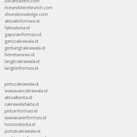
oxcarttavern.com
riceandshinebrunch.com
shoesknowledge.com
aktualinformasi.id
faktadunia.id
gapurainformasi.id
gariscakrawala.id
gerbangcakrawala.id
helvetianews.id
langitcakrawala.id
langitinformasi.id
pintucakrawala.id
wawasancakrawala.id
aktualberita.id
cakrawalafakta.id
pintuinformasi.id
wawasaninformasi.id
horizonberita.id
portalcakrawala.id