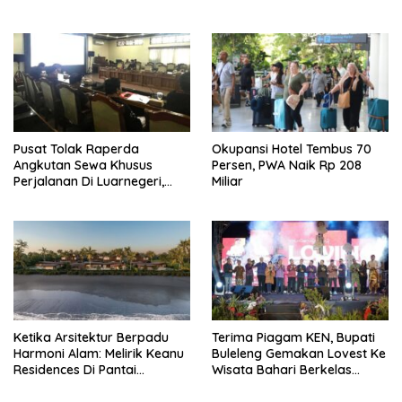
Minta Tarif Disesuaikan
Pusat Tolak Raperda
Okupansi Hotel Tembus 70
Angkutan Sewa Khusus
Persen, PWA Naik Rp 208
Perjalanan Di Luarnegeri,
Miliar
DPRD Bali Akansegera
Perjuangkan Kembali
Ketika Arsitektur Berpadu
Terima Piagam KEN, Bupati
Harmoni Alam: Melirik Keanu
Buleleng Gemakan Lovest Ke
Residences Di Pantai
Wisata Bahari Berkelas
Keramas
Dunia