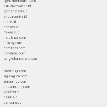
spektruminformasi.id
aktualwawasan.id
gerbangfakta.id
infodinamika.id
narsis.id
pansos.id
forensik.id
hardiknas.com
pakcoy.com
harpitnas.com
harkitnas.com
tangkubanperahu.com
sibolangit.com
siguragura.com
simanindo.com
padarincang.com
kolektor.id
pelukis.id
pancoran.id