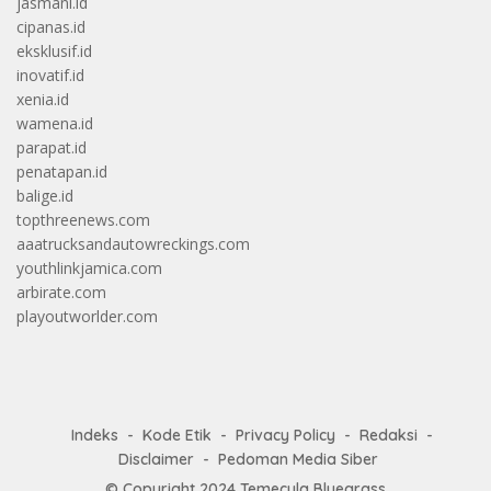
jasmani.id
cipanas.id
eksklusif.id
inovatif.id
xenia.id
wamena.id
parapat.id
penatapan.id
balige.id
topthreenews.com
aaatrucksandautowreckings.com
youthlinkjamica.com
arbirate.com
playoutworlder.com
Indeks
Kode Etik
Privacy Policy
Redaksi
Disclaimer
Pedoman Media Siber
© Copyright 2024
Temecula Bluegrass